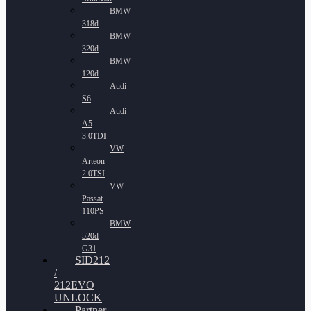
BMW
318d
BMW
320d
BMW
120d
Audi
S6
Audi
A5
3.0TDI
VW
Arteon
2.0TSI
VW
Passat
110PS
BMW
520d
G31
SID212
/
212EVO
UNLOCK
Partner