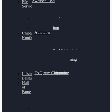
Zweitschlüssel
File
Service
Alientech Kess3
Powergate 4
Alientech Shop
Autotuner
Chiptuning
Konfigurator
Professionelles Chiptuning
für PKWs
Professionelles Chiptuning
für Traktoren & LKW
Softwareoptimierung
FAQ zum Chiptuning
Leistungsmessung
Leistungsprüfstand
Hall
of
Fame
VW Golf 6 GTI
Cupra Formentor