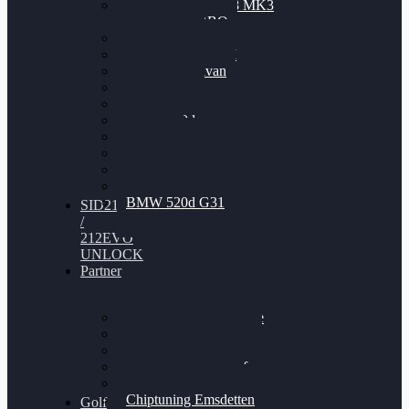
Nissan GT-R35 3.8 MK3
V6 TWINTURBO
BMW 525d
VW Passat 2.0TDI
VW T6 Multivan
BMW 318d
BMW 320d
BMW 120d
Audi S6
Audi A5 3.0TDI
VW Arteon 2.0TSI
VW Passat 110PS
BMW 520d G31
SID212
/
212EVO
UNLOCK
Partner
Bilgenroth Performance
Chiptuning Herzlacke
Chiptuning Duelmen
Chiptuning Schüttorf
Chiptuning Ahaus
Chiptuning Emsdetten
Golf