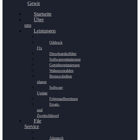
Gewinnspiel
Startseite
Über
uns
Leistungen
Oildruck
FIx
Dieselpartikelfilter
Softwareoptimierung
Getriebeoptimierung
Walnussstrahlen
Bremsscheiben
planen
Software
Update
Felgenaufbereitung
Ersatz-
und
Zweitschlüssel
File
Service
Alientech