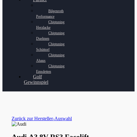
Bilgenroth
Performance
Chiptuning
Herzlacke
Chiptuning
Duelmen
Chiptuning
Schüttorf
Chiptuning
Ahaus
Chiptuning
Emsdetten
Golf
Gewinnspiel
Zurück zur Hersteller-Auswahl
Audi A3 8V RS3 Facelift