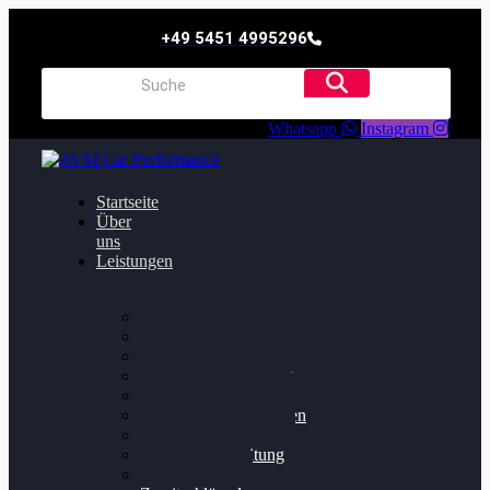
+49 5451 4995296
Whatsapp
Instagram
Startseite
Über
uns
Leistungen
Oildruck FIx
Dieselpartikelfilter
Softwareoptimierung
Getriebeoptimierung
Walnussstrahlen
Bremsscheiben planen
Software Update
Felgenaufbereitung
Ersatz- und