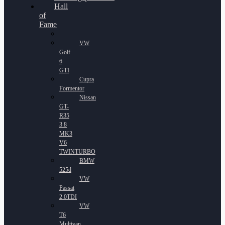
Hall
of
Fame
VW
Golf
6
GTI
Cupra
Formentor
Nissan
GT-
R35
3.8
MK3
V6
TWINTURBO
BMW
525d
VW
Passat
2.0TDI
VW
T6
Multivan