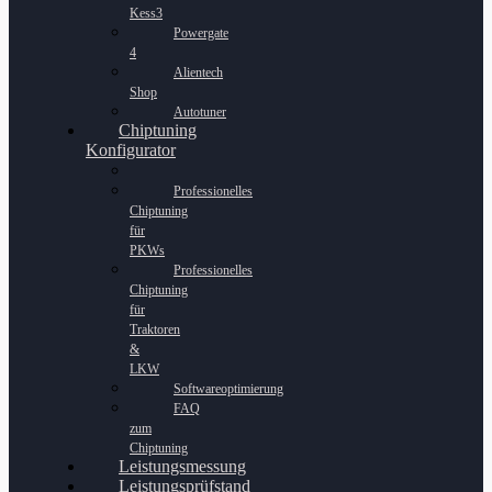
Kess3
Powergate
4
Alientech
Shop
Autotuner
Chiptuning
Konfigurator
Professionelles
Chiptuning
für
PKWs
Professionelles
Chiptuning
für
Traktoren
&
LKW
Softwareoptimierung
FAQ
zum
Chiptuning
Leistungsmessung
Leistungsprüfstand