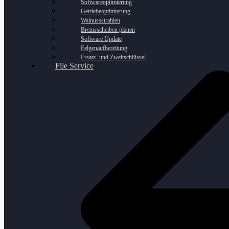
Softwareoptimierung
Getriebeoptimierung
Walnussstrahlen
Bremsscheiben planen
Software Update
Felgenaufbereitung
Ersatz- und Zweitschlüssel
File Service