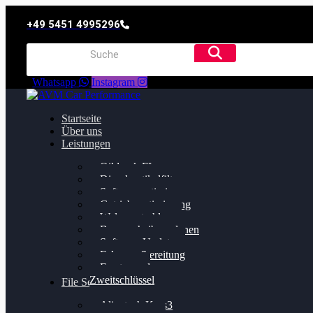
+49 5451 4995296
Whatsapp
Instagram
Startseite
Über uns
Leistungen
Oildruck FIx
Dieselpartikelfilter
Softwareoptimierung
Getriebeoptimierung
Walnussstrahlen
Bremsscheiben planen
Software Update
Felgenaufbereitung
Ersatz- und
Zweitschlüssel
File Service
Alientech Kess3