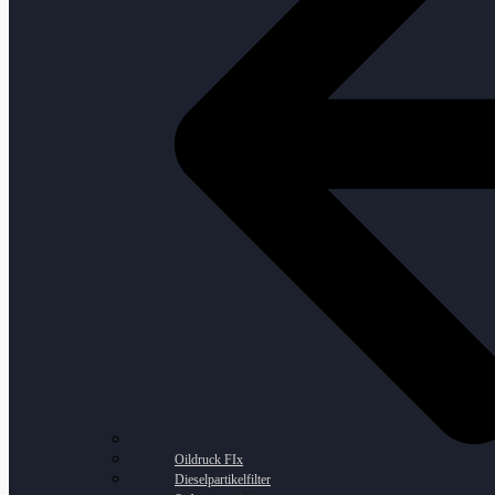
Oildruck FIx
Dieselpartikelfilter