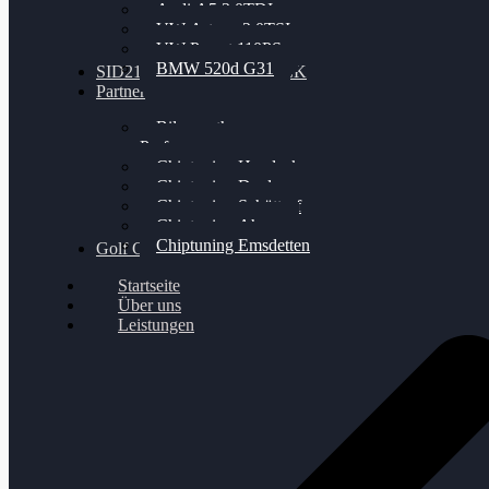
Audi A5 3.0TDI
VW Arteon 2.0TSI
VW Passat 110PS
BMW 520d G31
SID212 / 212EVO UNLOCK
Partner
Bilgenroth
Performance
Chiptuning Herzlacke
Chiptuning Duelmen
Chiptuning Schüttorf
Chiptuning Ahaus
Chiptuning Emsdetten
Golf Gewinnspiel
Startseite
Über uns
Leistungen