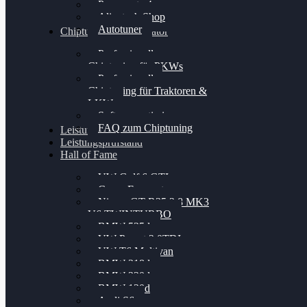
Powergate 4
Alientech Shop
Autotuner
Chiptuning Konfigurator
Professionelles
Chiptuning für PKWs
Professionelles
Chiptuning für Traktoren &
LKW
Softwareoptimierung
FAQ zum Chiptuning
Leistungsmessung
Leistungsprüfstand
Hall of Fame
VW Golf 6 GTI
Cupra Formentor
Nissan GT-R35 3.8 MK3
V6 TWINTURBO
BMW 525d
VW Passat 2.0TDI
VW T6 Multivan
BMW 318d
BMW 320d
BMW 120d
Audi S6