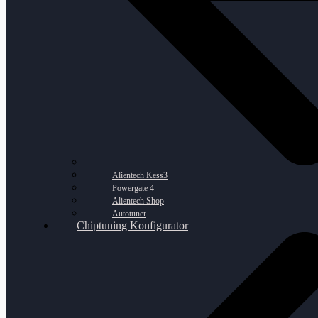
Alientech Kess3
Powergate 4
Alientech Shop
Autotuner
Chiptuning Konfigurator