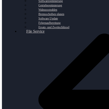
Softwareoptimierung
Getriebeoptimierung
Walnussstrahlen
Bremsscheiben planen
Software Update
Felgenaufbereitung
Ersatz- und Zweitschlüssel
File Service