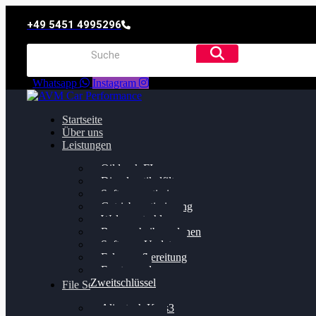
+49 5451 4995296
Whatsapp
Instagram
Startseite
Über uns
Leistungen
Oildruck FIx
Dieselpartikelfilter
Softwareoptimierung
Getriebeoptimierung
Walnussstrahlen
Bremsscheiben planen
Software Update
Felgenaufbereitung
Ersatz- und
Zweitschlüssel
File Service
Alientech Kess3