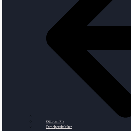
Oildruck FIx
Dieselpartikelfilter