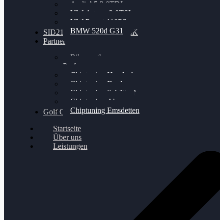
Audi A5 3.0TDI
VW Arteon 2.0TSI
VW Passat 110PS
BMW 520d G31
SID212 / 212EVO UNLOCK
Partner
Bilgenroth
Performance
Chiptuning Herzlacke
Chiptuning Duelmen
Chiptuning Schüttorf
Chiptuning Ahaus
Chiptuning Emsdetten
Golf Gewinnspiel
Startseite
Über uns
Leistungen