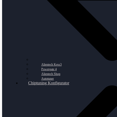
Alientech Kess3
Powergate 4
Alientech Shop
Autotuner
Chiptuning Konfigurator