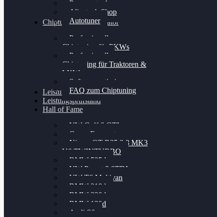
Powergate 4
Alientech Shop
Autotuner
Chiptuning Konfigurator
Professionelles
Chiptuning für PKWs
Professionelles
Chiptuning für Traktoren &
LKW
Softwareoptimierung
FAQ zum Chiptuning
Leistungsmessung
Leistungsprüfstand
Hall of Fame
VW Golf 6 GTI
Cupra Formentor
Nissan GT-R35 3.8 MK3
V6 TWINTURBO
BMW 525d
VW Passat 2.0TDI
VW T6 Multivan
BMW 318d
BMW 320d
BMW 120d
Audi S6