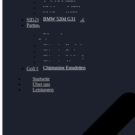
Audi A5 3.0TDI
VW Arteon 2.0TSI
VW Passat 110PS
BMW 520d G31
SID212 / 212EVO UNLOCK
Partner
Bilgenroth
Performance
Chiptuning Herzlacke
Chiptuning Duelmen
Chiptuning Schüttorf
Chiptuning Ahaus
Chiptuning Emsdetten
Golf Gewinnspiel
Startseite
Über uns
Leistungen