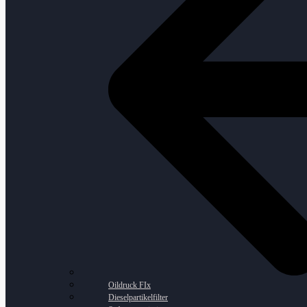
Oildruck FIx
Dieselpartikelfilter