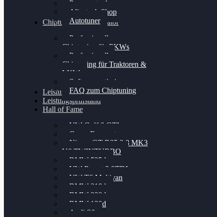
Powergate 4
Alientech Shop
Autotuner
Chiptuning Konfigurator
Professionelles
Chiptuning für PKWs
Professionelles
Chiptuning für Traktoren &
LKW
Softwareoptimierung
FAQ zum Chiptuning
Leistungsmessung
Leistungsprüfstand
Hall of Fame
VW Golf 6 GTI
Cupra Formentor
Nissan GT-R35 3.8 MK3
V6 TWINTURBO
BMW 525d
VW Passat 2.0TDI
VW T6 Multivan
BMW 318d
BMW 320d
BMW 120d
Audi S6