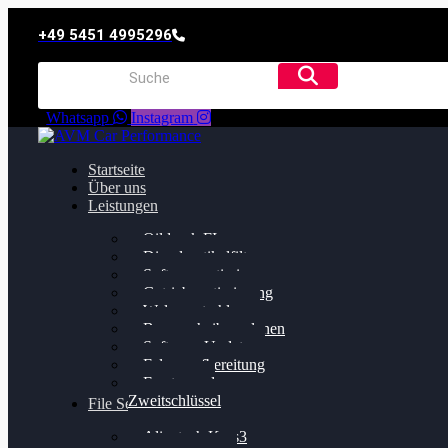
+49 5451 4995296
Whatsapp
Instagram
Startseite
Über uns
Leistungen
Oildruck FIx
Dieselpartikelfilter
Softwareoptimierung
Getriebeoptimierung
Walnussstrahlen
Bremsscheiben planen
Software Update
Felgenaufbereitung
Ersatz- und
Zweitschlüssel
File Service
Alientech Kess3