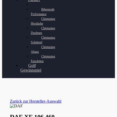
Bilgenroth
Performance
Chiptuning
Herzlacke
Chiptuning
Duelmen
Chiptuning
Schüttorf
Chiptuning
Ahaus
Chiptuning
Emsdetten
Golf
Gewinnspiel
Zurück zur Hersteller-Auswahl
DAF XF 106 460