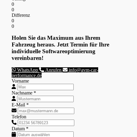
0
0
Differenz
0
0
Holen Sie das Maximum aus Ihrem
Fahrzeug heraus. Jetzt Termin für Ihre
individuelle Softwareoptimierung
vereinbaren!
WhatsApp
Anrufen
info@avm-car-
performance.de
Vorname
Nachname *
E-Mail *
Telefon
Datum *