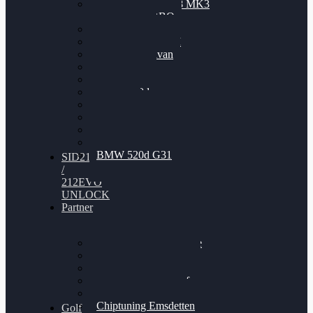
Nissan GT-R35 3.8 MK3
V6 TWINTURBO
BMW 525d
VW Passat 2.0TDI
VW T6 Multivan
BMW 318d
BMW 320d
BMW 120d
Audi S6
Audi A5 3.0TDI
VW Arteon 2.0TSI
VW Passat 110PS
BMW 520d G31
SID212
/
212EVO
UNLOCK
Partner
Bilgenroth Performance
Chiptuning Herzlacke
Chiptuning Duelmen
Chiptuning Schüttorf
Chiptuning Ahaus
Chiptuning Emsdetten
Golf