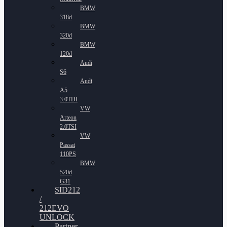
BMW
318d
BMW
320d
BMW
120d
Audi
S6
Audi
A5
3.0TDI
VW
Arteon
2.0TSI
VW
Passat
110PS
BMW
520d
G31
SID212
/
212EVO
UNLOCK
Partner