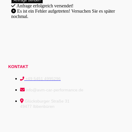
Anfrage erfolgreich versendet!
Es ist ein Fehler aufgetreten! Versuchen Sie es später
nochmal.
KONTAKT
+49 5451 4995296
info@avm-car-performance.de
Glücksburger Straße 31
49477 Ibbenbüren