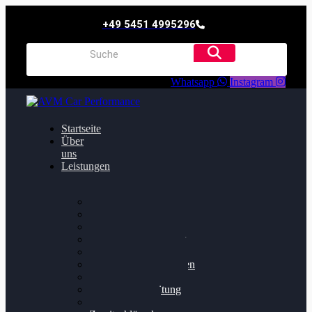
+49 5451 4995296
Whatsapp
Instagram
Startseite
Über
uns
Leistungen
Oildruck FIx
Dieselpartikelfilter
Softwareoptimierung
Getriebeoptimierung
Walnussstrahlen
Bremsscheiben planen
Software Update
Felgenaufbereitung
Ersatz- und