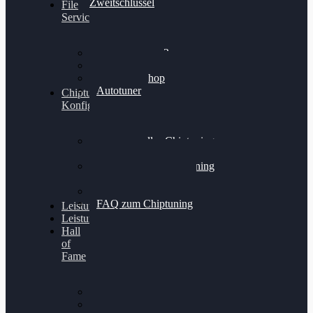
Zweitschlüssel
File
Service
Alientech Kess3
Powergate 4
Alientech Shop
Autotuner
Chiptuning
Konfigurator
Professionelles Chiptuning
für PKWs
Professionelles Chiptuning
für Traktoren & LKW
Softwareoptimierung
FAQ zum Chiptuning
Leistungsmessung
Leistungsprüfstand
Hall
of
Fame
VW Golf 6 GTI
Cupra Formentor