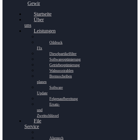
Gewinnspiel
Startseite
Über
uns
Leistungen
Oildruck
FIx
Dieselpartikelfilter
Softwareoptimierung
Getriebeoptimierung
Walnussstrahlen
Bremsscheiben
planen
Software
Update
Felgenaufbereitung
Ersatz-
und
Zweitschlüssel
File
Service
Alientech