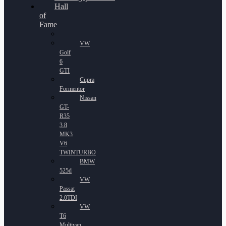
Hall
of
Fame
VW
Golf
6
GTI
Cupra
Formentor
Nissan
GT-
R35
3.8
MK3
V6
TWINTURBO
BMW
525d
VW
Passat
2.0TDI
VW
T6
Multivan