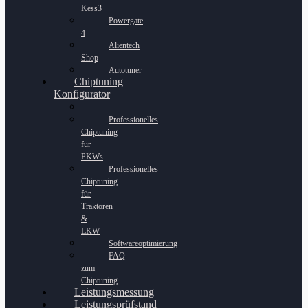
Kess3
Powergate
4
Alientech
Shop
Autotuner
Chiptuning
Konfigurator
Professionelles
Chiptuning
für
PKWs
Professionelles
Chiptuning
für
Traktoren
&
LKW
Softwareoptimierung
FAQ
zum
Chiptuning
Leistungsmessung
Leistungsprüfstand