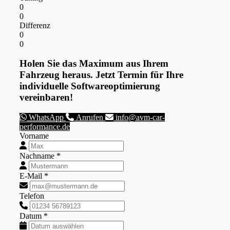
0
0
Differenz
0
0
Holen Sie das Maximum aus Ihrem
Fahrzeug heraus. Jetzt Termin für Ihre
individuelle Softwareoptimierung
vereinbaren!
WhatsApp
Anrufen
info@avm-car-
performance.de
Vorname
Nachname *
E-Mail *
Telefon
Datum *