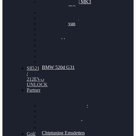
Nissan GT-R35 3.8 MK3
V6 TWINTURBO
BMW 525d
VW Passat 2.0TDI
VW T6 Multivan
BMW 318d
BMW 320d
BMW 120d
Audi S6
Audi A5 3.0TDI
VW Arteon 2.0TSI
VW Passat 110PS
BMW 520d G31
SID212
/
212EVO
UNLOCK
Partner
Bilgenroth Performance
Chiptuning Herzlacke
Chiptuning Duelmen
Chiptuning Schüttorf
Chiptuning Ahaus
Chiptuning Emsdetten
Golf