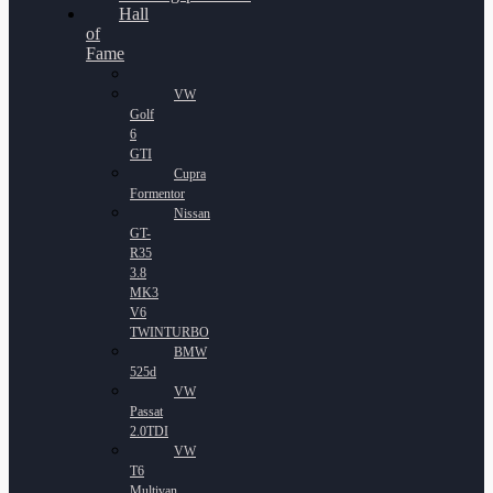
Hall
of
Fame
VW
Golf
6
GTI
Cupra
Formentor
Nissan
GT-
R35
3.8
MK3
V6
TWINTURBO
BMW
525d
VW
Passat
2.0TDI
VW
T6
Multivan