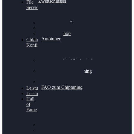
Zweitschlüssel
File
Service
Alientech Kess3
Powergate 4
Alientech Shop
Autotuner
Chiptuning
Konfigurator
Professionelles Chiptuning
für PKWs
Professionelles Chiptuning
für Traktoren & LKW
Softwareoptimierung
FAQ zum Chiptuning
Leistungsmessung
Leistungsprüfstand
Hall
of
Fame
VW Golf 6 GTI
Cupra Formentor