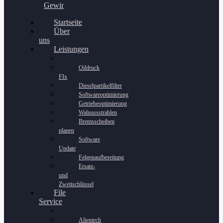
Gewinnspiel
Startseite
Über
uns
Leistungen
Oildruck
FIx
Dieselpartikelfilter
Softwareoptimierung
Getriebeoptimierung
Walnussstrahlen
Bremsscheiben
planen
Software
Update
Felgenaufbereitung
Ersatz-
und
Zweitschlüssel
File
Service
Alientech