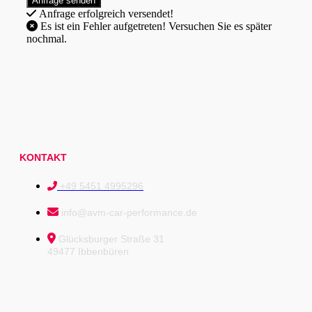
Anfrage erfolgreich versendet!
Es ist ein Fehler aufgetreten! Versuchen Sie es später
nochmal.
KONTAKT
+49 5451 4995296
info@avm-car-performance.de
Glücksburger Straße 31
49477 Ibbenbüren