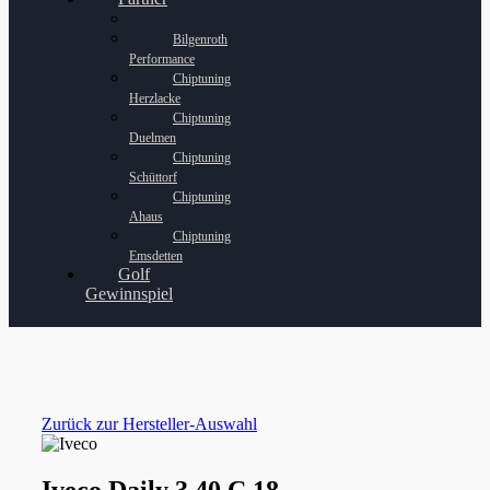
Bilgenroth
Performance
Chiptuning
Herzlacke
Chiptuning
Duelmen
Chiptuning
Schüttorf
Chiptuning
Ahaus
Chiptuning
Emsdetten
Golf
Gewinnspiel
Zurück zur Hersteller-Auswahl
Iveco Daily 3 40 C 18