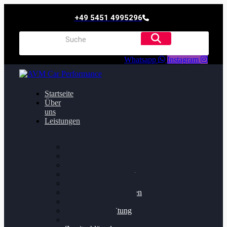
+49 5451 4995296
Whatsapp
Instagram
Startseite
Über
uns
Leistungen
Oildruck FIx
Dieselpartikelfilter
Softwareoptimierung
Getriebeoptimierung
Walnussstrahlen
Bremsscheiben planen
Software Update
Felgenaufbereitung
Ersatz- und