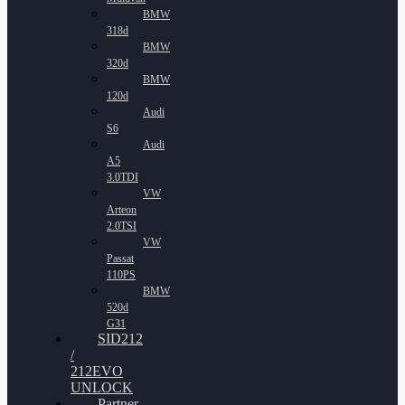
BMW
318d
BMW
320d
BMW
120d
Audi
S6
Audi
A5
3.0TDI
VW
Arteon
2.0TSI
VW
Passat
110PS
BMW
520d
G31
SID212
/
212EVO
UNLOCK
Partner