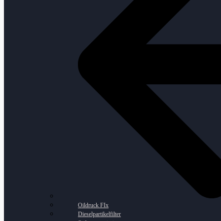
Oildruck FIx
Dieselpartikelfilter