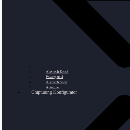
Alientech Kess3
Powergate 4
Alientech Shop
Autotuner
Chiptuning Konfigurator