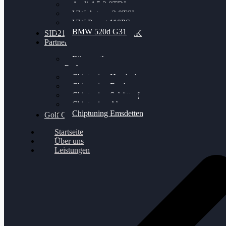
Audi A5 3.0TDI
VW Arteon 2.0TSI
VW Passat 110PS
BMW 520d G31
SID212 / 212EVO UNLOCK
Partner
Bilgenroth
Performance
Chiptuning Herzlacke
Chiptuning Duelmen
Chiptuning Schüttorf
Chiptuning Ahaus
Chiptuning Emsdetten
Golf Gewinnspiel
Startseite
Über uns
Leistungen