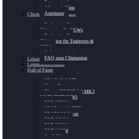
Powergate 4
Alientech Shop
Autotuner
Chiptuning Konfigurator
Professionelles
Chiptuning für PKWs
Professionelles
Chiptuning für Traktoren &
LKW
Softwareoptimierung
FAQ zum Chiptuning
Leistungsmessung
Leistungsprüfstand
Hall of Fame
VW Golf 6 GTI
Cupra Formentor
Nissan GT-R35 3.8 MK3
V6 TWINTURBO
BMW 525d
VW Passat 2.0TDI
VW T6 Multivan
BMW 318d
BMW 320d
BMW 120d
Audi S6