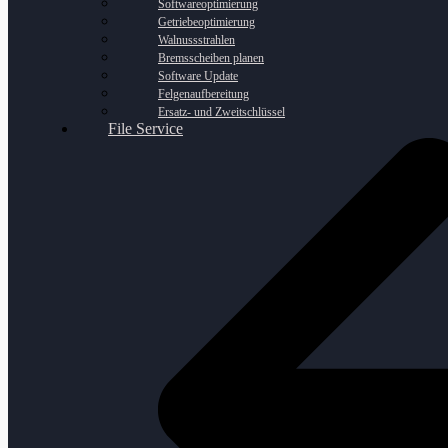
Softwareoptimierung
Getriebeoptimierung
Walnussstrahlen
Bremsscheiben planen
Software Update
Felgenaufbereitung
Ersatz- und Zweitschlüssel
File Service