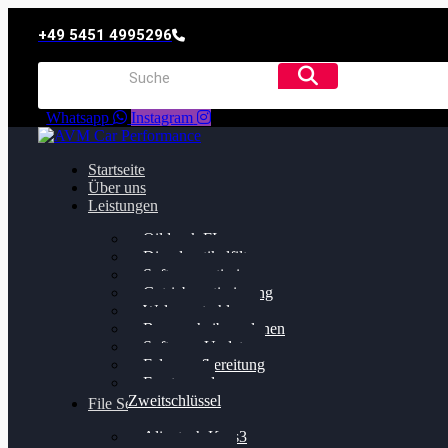
+49 5451 4995296
Whatsapp
Instagram
Startseite
Über uns
Leistungen
Oildruck FIx
Dieselpartikelfilter
Softwareoptimierung
Getriebeoptimierung
Walnussstrahlen
Bremsscheiben planen
Software Update
Felgenaufbereitung
Ersatz- und
Zweitschlüssel
File Service
Alientech Kess3