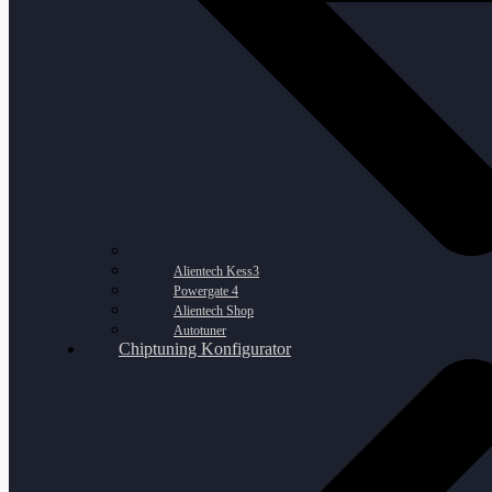
Alientech Kess3
Powergate 4
Alientech Shop
Autotuner
Chiptuning Konfigurator