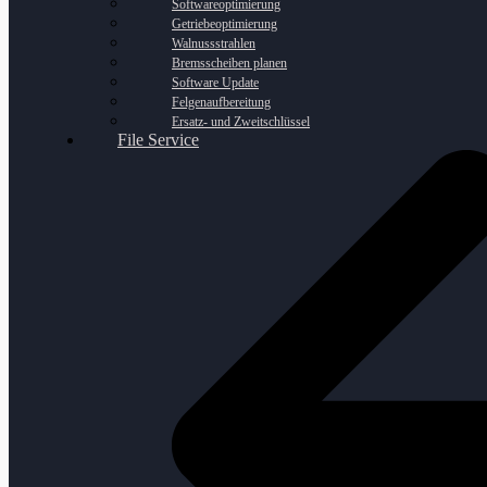
Softwareoptimierung
Getriebeoptimierung
Walnussstrahlen
Bremsscheiben planen
Software Update
Felgenaufbereitung
Ersatz- und Zweitschlüssel
File Service