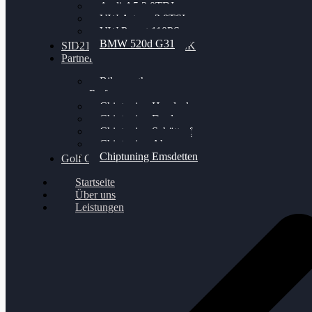
Audi A5 3.0TDI
VW Arteon 2.0TSI
VW Passat 110PS
BMW 520d G31
SID212 / 212EVO UNLOCK
Partner
Bilgenroth
Performance
Chiptuning Herzlacke
Chiptuning Duelmen
Chiptuning Schüttorf
Chiptuning Ahaus
Chiptuning Emsdetten
Golf Gewinnspiel
Startseite
Über uns
Leistungen