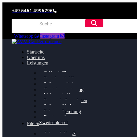
+49 5451 4995296
Whatsapp
Instagram
Startseite
Über uns
Leistungen
Oildruck FIx
Dieselpartikelfilter
Softwareoptimierung
Getriebeoptimierung
Walnussstrahlen
Bremsscheiben planen
Software Update
Felgenaufbereitung
Ersatz- und
Zweitschlüssel
File Service
Alientech Kess3