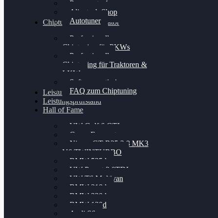
Powergate 4
Alientech Shop
Autotuner
Chiptuning Konfigurator
Professionelles
Chiptuning für PKWs
Professionelles
Chiptuning für Traktoren &
LKW
Softwareoptimierung
FAQ zum Chiptuning
Leistungsmessung
Leistungsprüfstand
Hall of Fame
VW Golf 6 GTI
Cupra Formentor
Nissan GT-R35 3.8 MK3
V6 TWINTURBO
BMW 525d
VW Passat 2.0TDI
VW T6 Multivan
BMW 318d
BMW 320d
BMW 120d
Audi S6