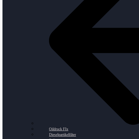
Oildruck FIx
Dieselpartikelfilter