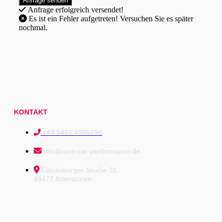
Anfrage erfolgreich versendet!
Es ist ein Fehler aufgetreten! Versuchen Sie es später
nochmal.
KONTAKT
+49 5451 4995296
info@avm-car-performance.de
Glücksburger Straße 31
49477 Ibbenbüren