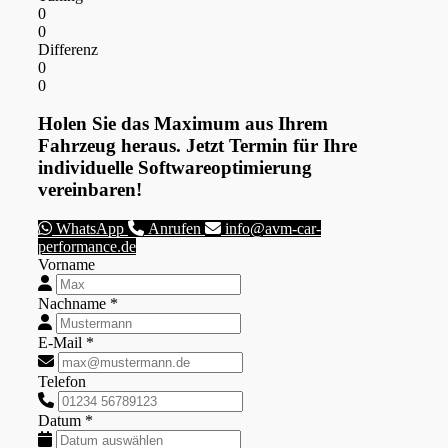
0
0
Differenz
0
0
Holen Sie das Maximum aus Ihrem
Fahrzeug heraus. Jetzt Termin für Ihre
individuelle Softwareoptimierung
vereinbaren!
WhatsApp
Anrufen
info@avm-car-
performance.de
Vorname
Nachname *
E-Mail *
Telefon
Datum *