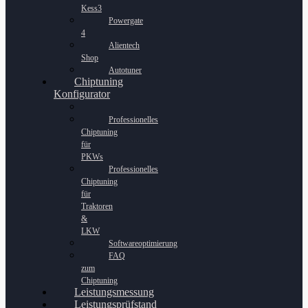
Kess3
Powergate
4
Alientech
Shop
Autotuner
Chiptuning
Konfigurator
Professionelles
Chiptuning
für
PKWs
Professionelles
Chiptuning
für
Traktoren
&
LKW
Softwareoptimierung
FAQ
zum
Chiptuning
Leistungsmessung
Leistungsprüfstand