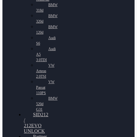
BMW
318d
BMW
320d
BMW
120d
Audi
S6
Audi
A5
3.0TDI
VW
Arteon
2.0TSI
VW
Passat
110PS
BMW
520d
G31
SID212
/
212EVO
UNLOCK
Partner