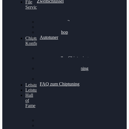
Zweitschlüssel
File
Service
Alientech Kess3
Powergate 4
Alientech Shop
Autotuner
Chiptuning
Konfigurator
Professionelles Chiptuning
für PKWs
Professionelles Chiptuning
für Traktoren & LKW
Softwareoptimierung
FAQ zum Chiptuning
Leistungsmessung
Leistungsprüfstand
Hall
of
Fame
VW Golf 6 GTI
Cupra Formentor