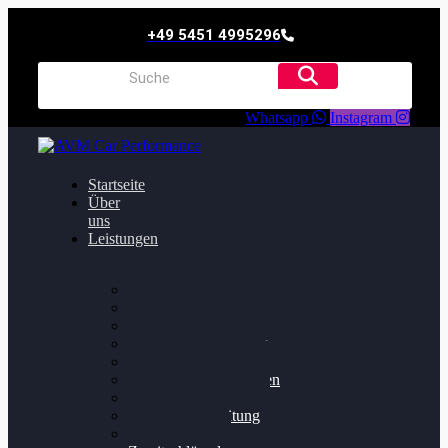
+49 5451 4995296
Whatsapp
Instagram
Startseite
Über
uns
Leistungen
Oildruck FIx
Dieselpartikelfilter
Softwareoptimierung
Getriebeoptimierung
Walnussstrahlen
Bremsscheiben planen
Software Update
Felgenaufbereitung
Ersatz- und