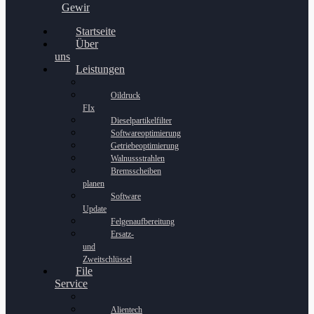
Gewinnspiel
Startseite
Über
uns
Leistungen
Oildruck
FIx
Dieselpartikelfilter
Softwareoptimierung
Getriebeoptimierung
Walnussstrahlen
Bremsscheiben
planen
Software
Update
Felgenaufbereitung
Ersatz-
und
Zweitschlüssel
File
Service
Alientech