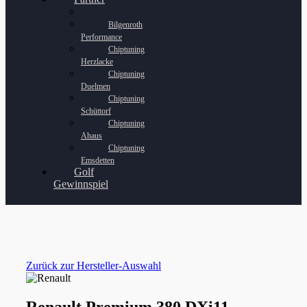
Bilgenroth
Performance
Chiptuning
Herzlacke
Chiptuning
Duelmen
Chiptuning
Schüttorf
Chiptuning
Ahaus
Chiptuning
Emsdetten
Golf
Gewinnspiel
Zurück zur Hersteller-Auswahl
Renault Premium 380 DXi11