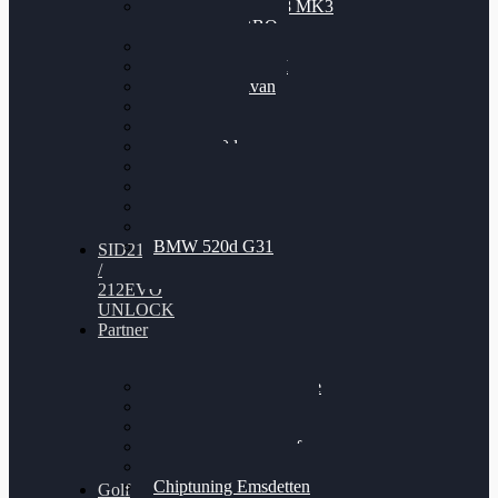
Nissan GT-R35 3.8 MK3
V6 TWINTURBO
BMW 525d
VW Passat 2.0TDI
VW T6 Multivan
BMW 318d
BMW 320d
BMW 120d
Audi S6
Audi A5 3.0TDI
VW Arteon 2.0TSI
VW Passat 110PS
BMW 520d G31
SID212
/
212EVO
UNLOCK
Partner
Bilgenroth Performance
Chiptuning Herzlacke
Chiptuning Duelmen
Chiptuning Schüttorf
Chiptuning Ahaus
Chiptuning Emsdetten
Golf