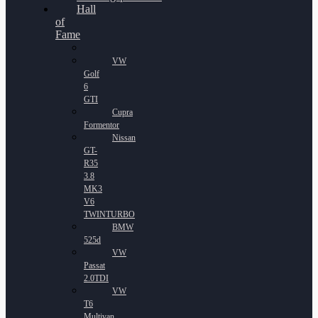
Hall
of
Fame
VW
Golf
6
GTI
Cupra
Formentor
Nissan
GT-
R35
3.8
MK3
V6
TWINTURBO
BMW
525d
VW
Passat
2.0TDI
VW
T6
Multivan