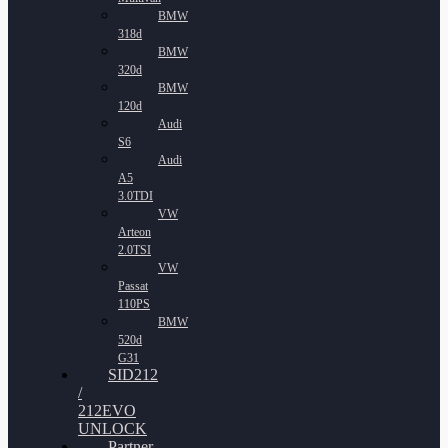
BMW
318d
BMW
320d
BMW
120d
Audi
S6
Audi
A5
3.0TDI
VW
Arteon
2.0TSI
VW
Passat
110PS
BMW
520d
G31
SID212
/
212EVO
UNLOCK
Partner