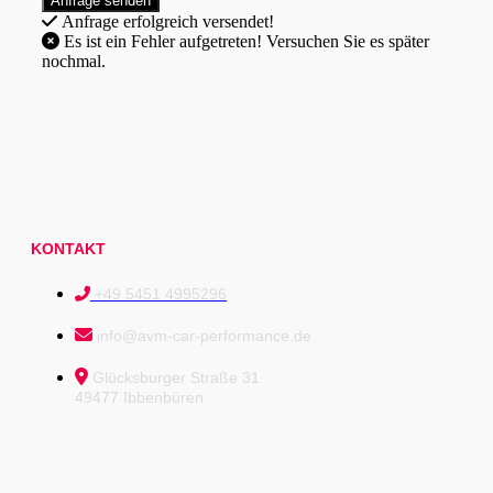
Anfrage erfolgreich versendet!
Es ist ein Fehler aufgetreten! Versuchen Sie es später
nochmal.
KONTAKT
+49 5451 4995296
info@avm-car-performance.de
Glücksburger Straße 31
49477 Ibbenbüren