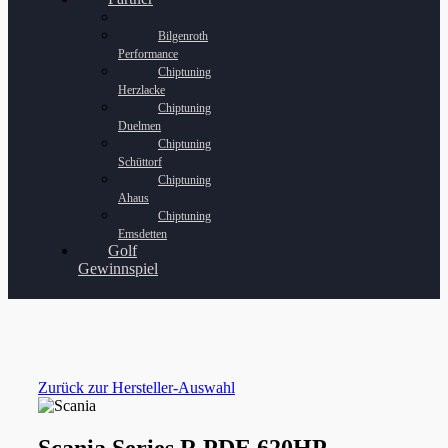
Bilgenroth
Performance
Chiptuning
Herzlacke
Chiptuning
Duelmen
Chiptuning
Schüttorf
Chiptuning
Ahaus
Chiptuning
Emsdetten
Golf
Gewinnspiel
Zurück zur Hersteller-Auswahl
Scania Series R PDE 620HP