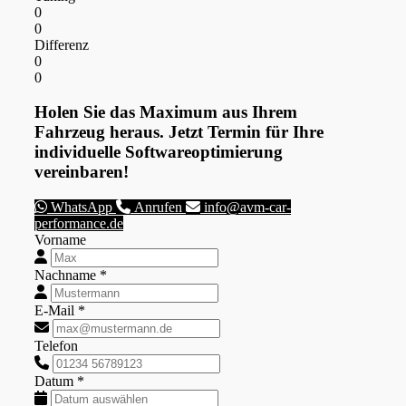
0
0
Differenz
0
0
Holen Sie das Maximum aus Ihrem
Fahrzeug heraus. Jetzt Termin für Ihre
individuelle Softwareoptimierung
vereinbaren!
WhatsApp
Anrufen
info@avm-car-
performance.de
Vorname
Nachname *
E-Mail *
Telefon
Datum *