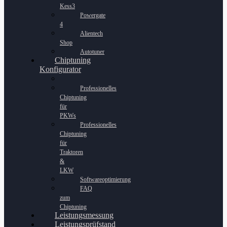
Kess3
Powergate
4
Alientech
Shop
Autotuner
Chiptuning
Konfigurator
Professionelles
Chiptuning
für
PKWs
Professionelles
Chiptuning
für
Traktoren
&
LKW
Softwareoptimierung
FAQ
zum
Chiptuning
Leistungsmessung
Leistungsprüfstand