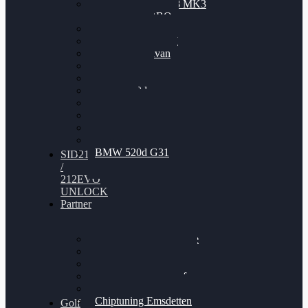
Nissan GT-R35 3.8 MK3
V6 TWINTURBO
BMW 525d
VW Passat 2.0TDI
VW T6 Multivan
BMW 318d
BMW 320d
BMW 120d
Audi S6
Audi A5 3.0TDI
VW Arteon 2.0TSI
VW Passat 110PS
BMW 520d G31
SID212
/
212EVO
UNLOCK
Partner
Bilgenroth Performance
Chiptuning Herzlacke
Chiptuning Duelmen
Chiptuning Schüttorf
Chiptuning Ahaus
Chiptuning Emsdetten
Golf