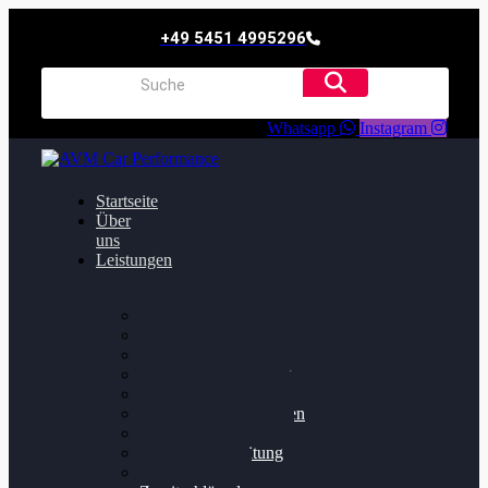
+49 5451 4995296
Whatsapp
Instagram
Startseite
Über
uns
Leistungen
Oildruck FIx
Dieselpartikelfilter
Softwareoptimierung
Getriebeoptimierung
Walnussstrahlen
Bremsscheiben planen
Software Update
Felgenaufbereitung
Ersatz- und