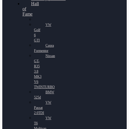
Hall
of
Fame
VW
Golf
6
GTI
Cupra
Formentor
Nissan
GT-
R35
3.8
MK3
V6
TWINTURBO
BMW
525d
VW
Passat
2.0TDI
VW
T6
Multivan