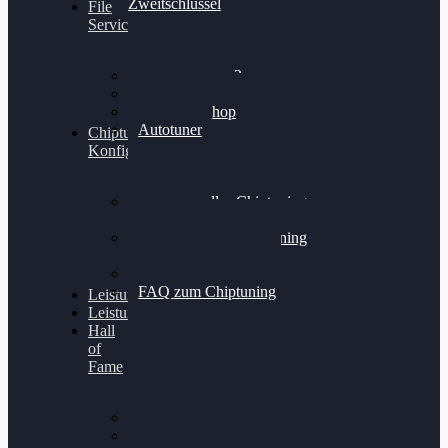
Zweitschlüssel
File
Service
Alientech Kess3
Powergate 4
Alientech Shop
Autotuner
Chiptuning
Konfigurator
Professionelles Chiptuning
für PKWs
Professionelles Chiptuning
für Traktoren & LKW
Softwareoptimierung
FAQ zum Chiptuning
Leistungsmessung
Leistungsprüfstand
Hall
of
Fame
VW Golf 6 GTI
Cupra Formentor