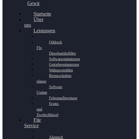
Gewinnspiel
Startseite
Über
uns
Leistungen
Oildruck
FIx
Dieselpartikelfilter
Softwareoptimierung
Getriebeoptimierung
Walnussstrahlen
Bremsscheiben
planen
Software
Update
Felgenaufbereitung
Ersatz-
und
Zweitschlüssel
File
Service
Alientech