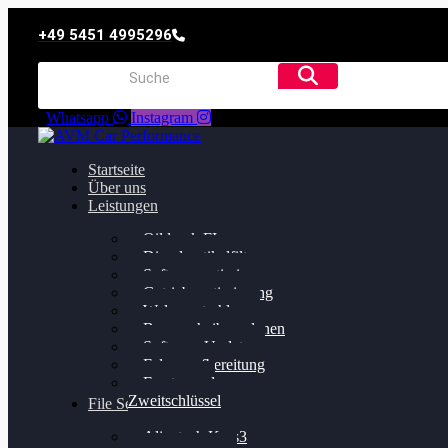
+49 5451 4995296
Whatsapp
Instagram
Startseite
Über uns
Leistungen
Oildruck FIx
Dieselpartikelfilter
Softwareoptimierung
Getriebeoptimierung
Walnussstrahlen
Bremsscheiben planen
Software Update
Felgenaufbereitung
Ersatz- und
Zweitschlüssel
File Service
Alientech Kess3