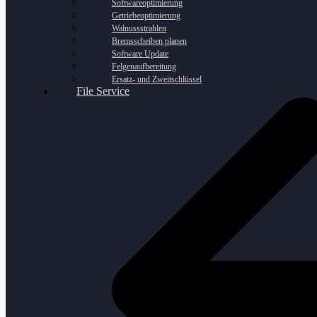
Softwareoptimierung
Getriebeoptimierung
Walnussstrahlen
Bremsscheiben planen
Software Update
Felgenaufbereitung
Ersatz- und Zweitschlüssel
File Service