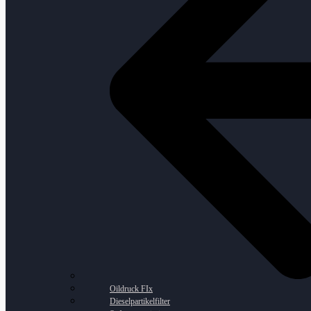
Oildruck FIx
Dieselpartikelfilter