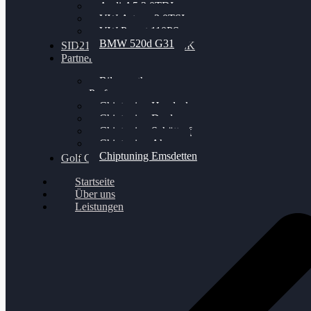
Audi A5 3.0TDI
VW Arteon 2.0TSI
VW Passat 110PS
BMW 520d G31
SID212 / 212EVO UNLOCK
Partner
Bilgenroth
Performance
Chiptuning Herzlacke
Chiptuning Duelmen
Chiptuning Schüttorf
Chiptuning Ahaus
Chiptuning Emsdetten
Golf Gewinnspiel
Startseite
Über uns
Leistungen