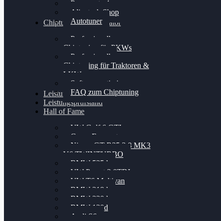
Powergate 4
Alientech Shop
Autotuner
Chiptuning Konfigurator
Professionelles
Chiptuning für PKWs
Professionelles
Chiptuning für Traktoren &
LKW
Softwareoptimierung
FAQ zum Chiptuning
Leistungsmessung
Leistungsprüfstand
Hall of Fame
VW Golf 6 GTI
Cupra Formentor
Nissan GT-R35 3.8 MK3
V6 TWINTURBO
BMW 525d
VW Passat 2.0TDI
VW T6 Multivan
BMW 318d
BMW 320d
BMW 120d
Audi S6