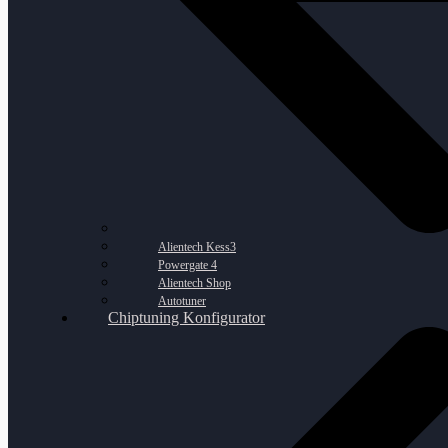
Alientech Kess3
Powergate 4
Alientech Shop
Autotuner
Chiptuning Konfigurator