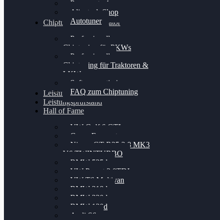
Powergate 4
Alientech Shop
Autotuner
Chiptuning Konfigurator
Professionelles
Chiptuning für PKWs
Professionelles
Chiptuning für Traktoren &
LKW
Softwareoptimierung
FAQ zum Chiptuning
Leistungsmessung
Leistungsprüfstand
Hall of Fame
VW Golf 6 GTI
Cupra Formentor
Nissan GT-R35 3.8 MK3
V6 TWINTURBO
BMW 525d
VW Passat 2.0TDI
VW T6 Multivan
BMW 318d
BMW 320d
BMW 120d
Audi S6