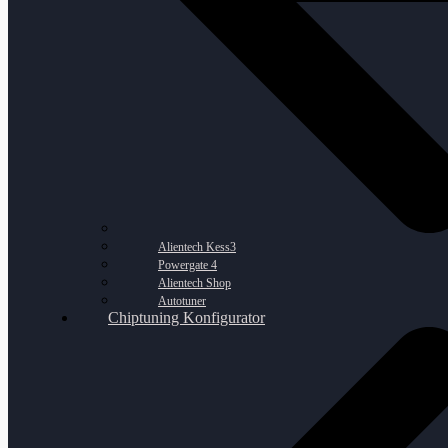
Alientech Kess3
Powergate 4
Alientech Shop
Autotuner
Chiptuning Konfigurator