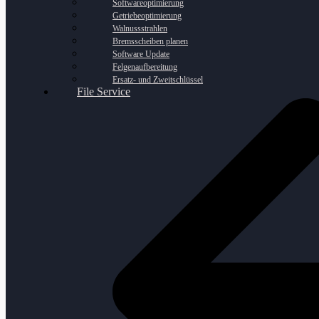
Softwareoptimierung
Getriebeoptimierung
Walnussstrahlen
Bremsscheiben planen
Software Update
Felgenaufbereitung
Ersatz- und Zweitschlüssel
File Service