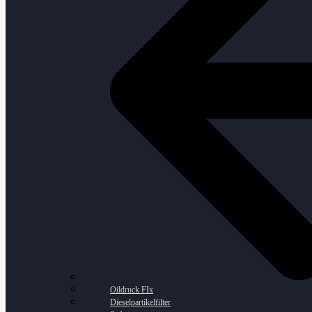
Oildruck FIx
Dieselpartikelfilter