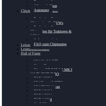
Powergate 4
Alientech Shop
Autotuner
Chiptuning Konfigurator
Professionelles
Chiptuning für PKWs
Professionelles
Chiptuning für Traktoren &
LKW
Softwareoptimierung
FAQ zum Chiptuning
Leistungsmessung
Leistungsprüfstand
Hall of Fame
VW Golf 6 GTI
Cupra Formentor
Nissan GT-R35 3.8 MK3
V6 TWINTURBO
BMW 525d
VW Passat 2.0TDI
VW T6 Multivan
BMW 318d
BMW 320d
BMW 120d
Audi S6