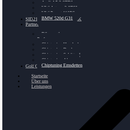
Audi A5 3.0TDI
VW Arteon 2.0TSI
VW Passat 110PS
BMW 520d G31
SID212 / 212EVO UNLOCK
Partner
Bilgenroth
Performance
Chiptuning Herzlacke
Chiptuning Duelmen
Chiptuning Schüttorf
Chiptuning Ahaus
Chiptuning Emsdetten
Golf Gewinnspiel
Startseite
Über uns
Leistungen