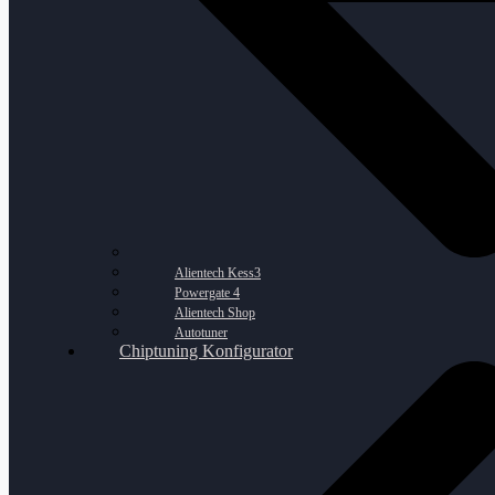
Alientech Kess3
Powergate 4
Alientech Shop
Autotuner
Chiptuning Konfigurator