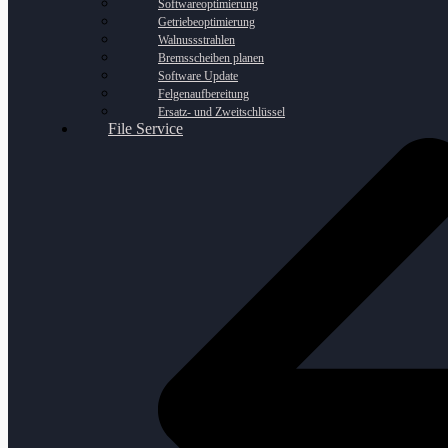
Softwareoptimierung
Getriebeoptimierung
Walnussstrahlen
Bremsscheiben planen
Software Update
Felgenaufbereitung
Ersatz- und Zweitschlüssel
File Service