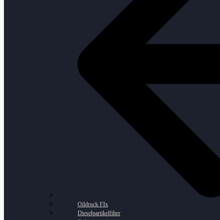
Oildruck FIx
Dieselpartikelfilter