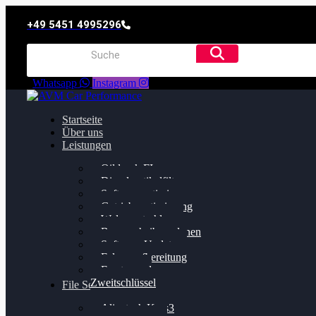
+49 5451 4995296
Whatsapp
Instagram
Startseite
Über uns
Leistungen
Oildruck FIx
Dieselpartikelfilter
Softwareoptimierung
Getriebeoptimierung
Walnussstrahlen
Bremsscheiben planen
Software Update
Felgenaufbereitung
Ersatz- und
Zweitschlüssel
File Service
Alientech Kess3