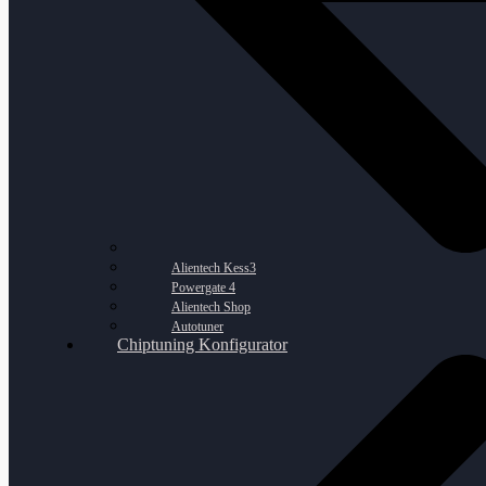
Alientech Kess3
Powergate 4
Alientech Shop
Autotuner
Chiptuning Konfigurator