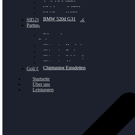
Audi A5 3.0TDI
VW Arteon 2.0TSI
VW Passat 110PS
BMW 520d G31
SID212 / 212EVO UNLOCK
Partner
Bilgenroth
Performance
Chiptuning Herzlacke
Chiptuning Duelmen
Chiptuning Schüttorf
Chiptuning Ahaus
Chiptuning Emsdetten
Golf Gewinnspiel
Startseite
Über uns
Leistungen