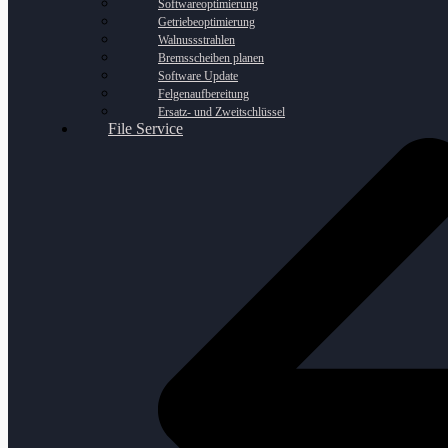
Softwareoptimierung
Getriebeoptimierung
Walnussstrahlen
Bremsscheiben planen
Software Update
Felgenaufbereitung
Ersatz- und Zweitschlüssel
File Service