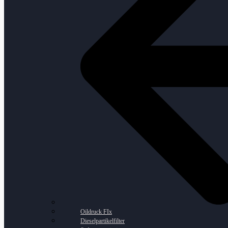
Oildruck FIx
Dieselpartikelfilter