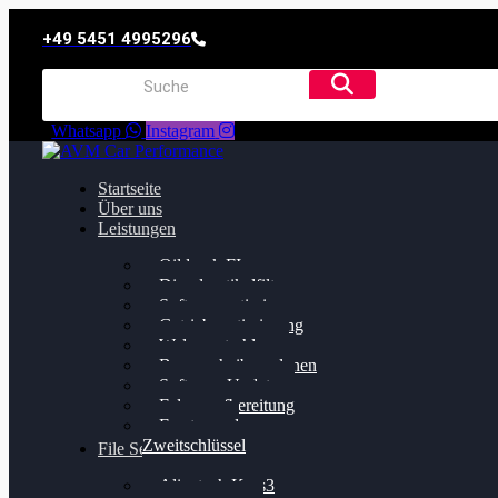
+49 5451 4995296
Whatsapp
Instagram
Startseite
Über uns
Leistungen
Oildruck FIx
Dieselpartikelfilter
Softwareoptimierung
Getriebeoptimierung
Walnussstrahlen
Bremsscheiben planen
Software Update
Felgenaufbereitung
Ersatz- und
Zweitschlüssel
File Service
Alientech Kess3