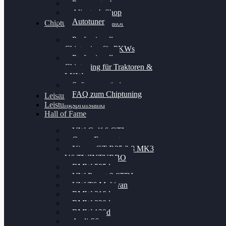
Powergate 4
Alientech Shop
Autotuner
Chiptuning Konfigurator
Professionelles
Chiptuning für PKWs
Professionelles
Chiptuning für Traktoren &
LKW
Softwareoptimierung
FAQ zum Chiptuning
Leistungsmessung
Leistungsprüfstand
Hall of Fame
VW Golf 6 GTI
Cupra Formentor
Nissan GT-R35 3.8 MK3
V6 TWINTURBO
BMW 525d
VW Passat 2.0TDI
VW T6 Multivan
BMW 318d
BMW 320d
BMW 120d
Audi S6