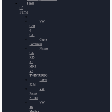
Hall
of
Fame
VW
Golf
6
GTI
Cupra
Formentor
Nissan
GT-
R35
3.8
MK3
V6
TWINTURBO
BMW
525d
VW
Passat
2.0TDI
VW
T6
Multivan