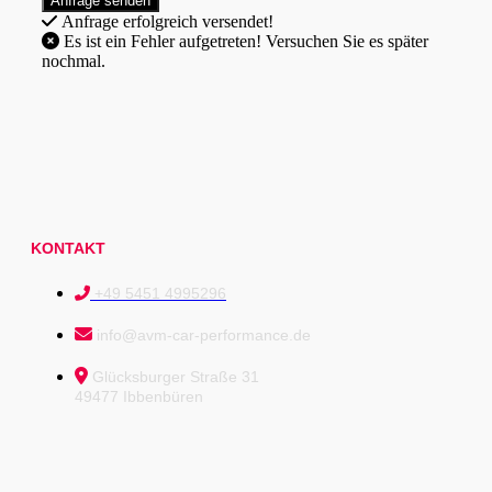
Anfrage erfolgreich versendet!
Es ist ein Fehler aufgetreten! Versuchen Sie es später
nochmal.
KONTAKT
+49 5451 4995296
info@avm-car-performance.de
Glücksburger Straße 31
49477 Ibbenbüren