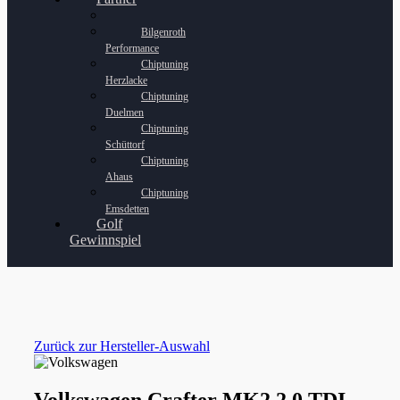
Bilgenroth
Performance
Chiptuning
Herzlacke
Chiptuning
Duelmen
Chiptuning
Schüttorf
Chiptuning
Ahaus
Chiptuning
Emsdetten
Golf
Gewinnspiel
Zurück zur Hersteller-Auswahl
Volkswagen Crafter MK2 2.0 TDI