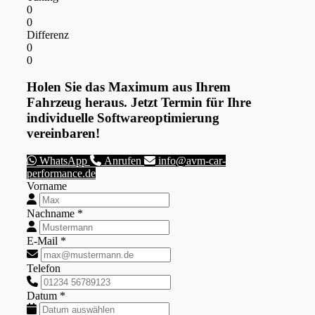
0
0
Differenz
0
0
Holen Sie das Maximum aus Ihrem
Fahrzeug heraus. Jetzt Termin für Ihre
individuelle Softwareoptimierung
vereinbaren!
WhatsApp
Anrufen
info@avm-car-
performance.de
Vorname
Nachname *
E-Mail *
Telefon
Datum *