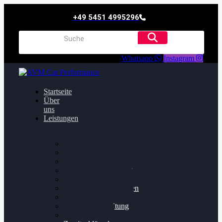
+49 5451 4995296
Whatsapp
Instagram
Startseite
Über
uns
Leistungen
Oildruck FIx
Dieselpartikelfilter
Softwareoptimierung
Getriebeoptimierung
Walnussstrahlen
Bremsscheiben planen
Software Update
Felgenaufbereitung
Ersatz- und