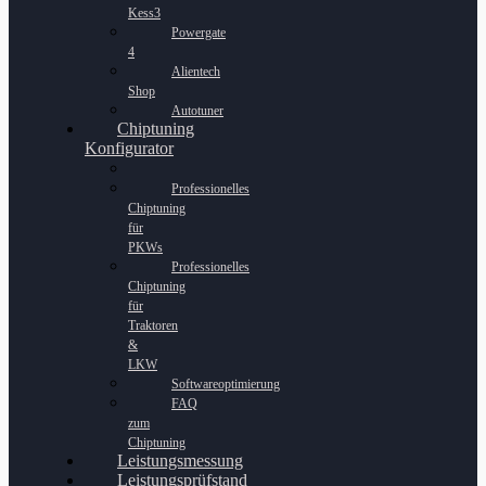
Kess3
Powergate
4
Alientech
Shop
Autotuner
Chiptuning
Konfigurator
Professionelles
Chiptuning
für
PKWs
Professionelles
Chiptuning
für
Traktoren
&
LKW
Softwareoptimierung
FAQ
zum
Chiptuning
Leistungsmessung
Leistungsprüfstand