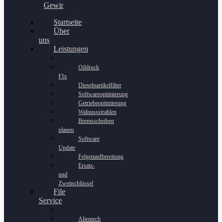
Gewinnspiel
Startseite
Über
uns
Leistungen
Oildruck
FIx
Dieselpartikelfilter
Softwareoptimierung
Getriebeoptimierung
Walnussstrahlen
Bremsscheiben
planen
Software
Update
Felgenaufbereitung
Ersatz-
und
Zweitschlüssel
File
Service
Alientech