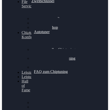
Zweitschlüssel
File
Service
Alientech Kess3
Powergate 4
Alientech Shop
Autotuner
Chiptuning
Konfigurator
Professionelles Chiptuning
für PKWs
Professionelles Chiptuning
für Traktoren & LKW
Softwareoptimierung
FAQ zum Chiptuning
Leistungsmessung
Leistungsprüfstand
Hall
of
Fame
VW Golf 6 GTI
Cupra Formentor