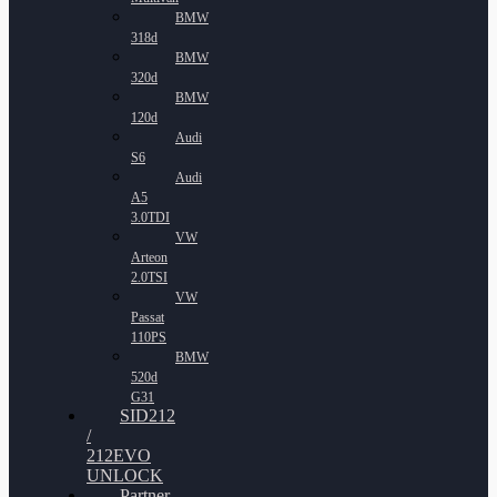
BMW
318d
BMW
320d
BMW
120d
Audi
S6
Audi
A5
3.0TDI
VW
Arteon
2.0TSI
VW
Passat
110PS
BMW
520d
G31
SID212
/
212EVO
UNLOCK
Partner