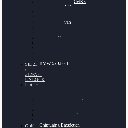
Nissan GT-R35 3.8 MK3
V6 TWINTURBO
BMW 525d
VW Passat 2.0TDI
VW T6 Multivan
BMW 318d
BMW 320d
BMW 120d
Audi S6
Audi A5 3.0TDI
VW Arteon 2.0TSI
VW Passat 110PS
BMW 520d G31
SID212
/
212EVO
UNLOCK
Partner
Bilgenroth Performance
Chiptuning Herzlacke
Chiptuning Duelmen
Chiptuning Schüttorf
Chiptuning Ahaus
Chiptuning Emsdetten
Golf