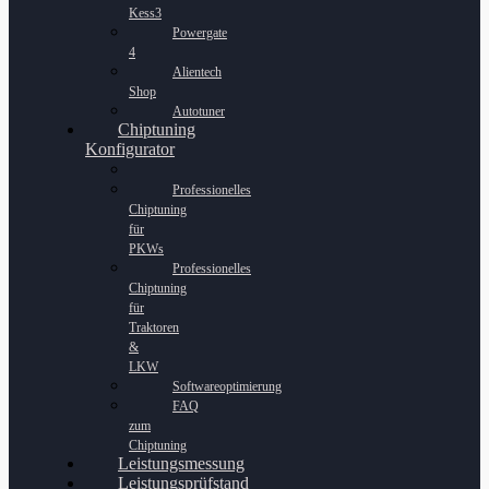
Kess3
Powergate
4
Alientech
Shop
Autotuner
Chiptuning
Konfigurator
Professionelles
Chiptuning
für
PKWs
Professionelles
Chiptuning
für
Traktoren
&
LKW
Softwareoptimierung
FAQ
zum
Chiptuning
Leistungsmessung
Leistungsprüfstand