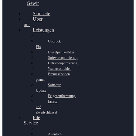
Gewinnspiel
Startseite
Über
uns
Leistungen
Oildruck
FIx
Dieselpartikelfilter
Softwareoptimierung
Getriebeoptimierung
Walnussstrahlen
Bremsscheiben
planen
Software
Update
Felgenaufbereitung
Ersatz-
und
Zweitschlüssel
File
Service
Alientech