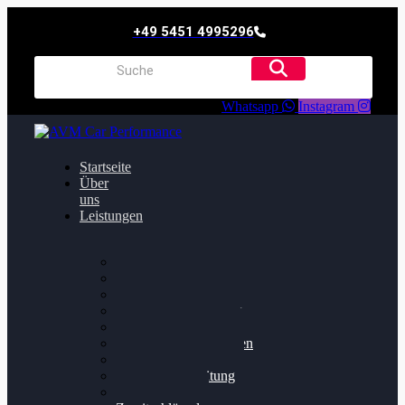
+49 5451 4995296
Whatsapp
Instagram
Startseite
Über
uns
Leistungen
Oildruck FIx
Dieselpartikelfilter
Softwareoptimierung
Getriebeoptimierung
Walnussstrahlen
Bremsscheiben planen
Software Update
Felgenaufbereitung
Ersatz- und