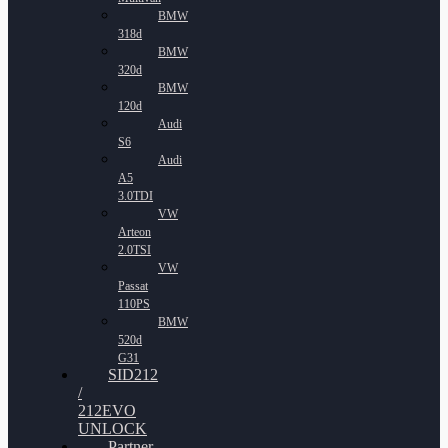
BMW
318d
BMW
320d
BMW
120d
Audi
S6
Audi
A5
3.0TDI
VW
Arteon
2.0TSI
VW
Passat
110PS
BMW
520d
G31
SID212
/
212EVO
UNLOCK
Partner