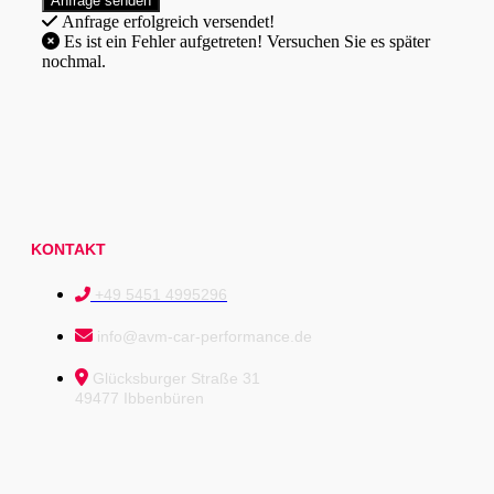
Anfrage erfolgreich versendet!
Es ist ein Fehler aufgetreten! Versuchen Sie es später
nochmal.
KONTAKT
+49 5451 4995296
info@avm-car-performance.de
Glücksburger Straße 31
49477 Ibbenbüren