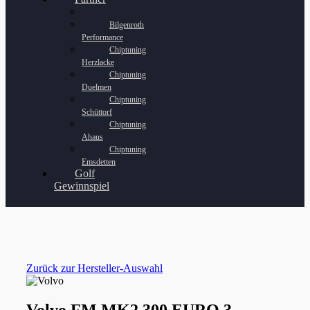
Bilgenroth
Performance
Chiptuning
Herzlacke
Chiptuning
Duelmen
Chiptuning
Schüttorf
Chiptuning
Ahaus
Chiptuning
Emsdetten
Golf
Gewinnspiel
Zurück zur Hersteller-Auswahl
Volvo FM MK2 300 EURO 3