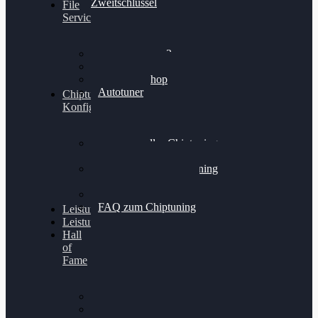
Zweitschlüssel
File
Service
Alientech Kess3
Powergate 4
Alientech Shop
Autotuner
Chiptuning
Konfigurator
Professionelles Chiptuning
für PKWs
Professionelles Chiptuning
für Traktoren & LKW
Softwareoptimierung
FAQ zum Chiptuning
Leistungsmessung
Leistungsprüfstand
Hall
of
Fame
VW Golf 6 GTI
Cupra Formentor