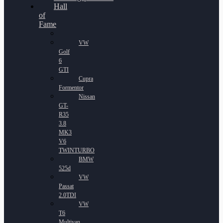
Hall
of
Fame
VW
Golf
6
GTI
Cupra
Formentor
Nissan
GT-
R35
3.8
MK3
V6
TWINTURBO
BMW
525d
VW
Passat
2.0TDI
VW
T6
Multivan