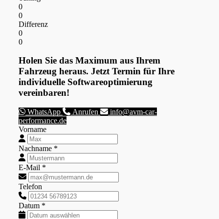
0
0
Differenz
0
0
Holen Sie das Maximum aus Ihrem
Fahrzeug heraus. Jetzt Termin für Ihre
individuelle Softwareoptimierung
vereinbaren!
WhatsApp
Anrufen
info@avm-car-
performance.de
Vorname
Nachname *
E-Mail *
Telefon
Datum *