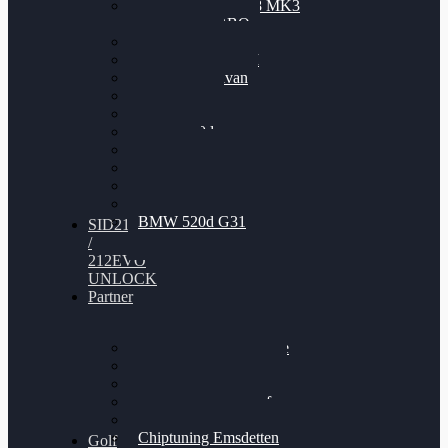
Nissan GT-R35 3.8 MK3
V6 TWINTURBO
BMW 525d
VW Passat 2.0TDI
VW T6 Multivan
BMW 318d
BMW 320d
BMW 120d
Audi S6
Audi A5 3.0TDI
VW Arteon 2.0TSI
VW Passat 110PS
BMW 520d G31
SID212
/
212EVO
UNLOCK
Partner
Bilgenroth Performance
Chiptuning Herzlacke
Chiptuning Duelmen
Chiptuning Schüttorf
Chiptuning Ahaus
Chiptuning Emsdetten
Golf