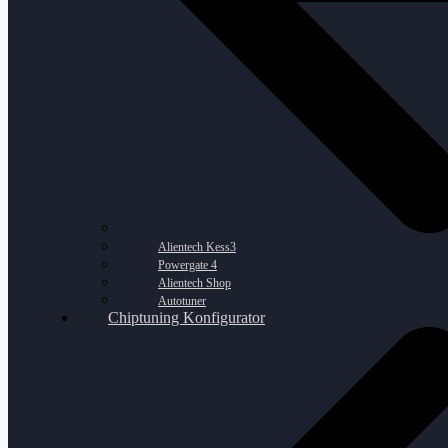
Alientech Kess3
Powergate 4
Alientech Shop
Autotuner
Chiptuning Konfigurator