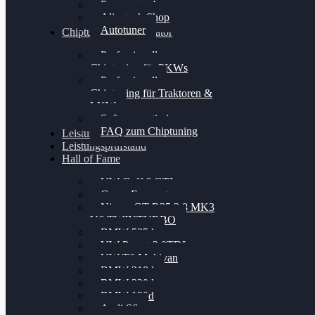
Powergate 4
Alientech Shop
Autotuner
Chiptuning Konfigurator
Professionelles
Chiptuning für PKWs
Professionelles
Chiptuning für Traktoren &
LKW
Softwareoptimierung
FAQ zum Chiptuning
Leistungsmessung
Leistungsprüfstand
Hall of Fame
VW Golf 6 GTI
Cupra Formentor
Nissan GT-R35 3.8 MK3
V6 TWINTURBO
BMW 525d
VW Passat 2.0TDI
VW T6 Multivan
BMW 318d
BMW 320d
BMW 120d
Audi S6