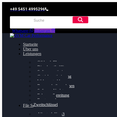
+49 5451 4995296
Whatsapp
Instagram
Startseite
Über uns
Leistungen
Oildruck FIx
Dieselpartikelfilter
Softwareoptimierung
Getriebeoptimierung
Walnussstrahlen
Bremsscheiben planen
Software Update
Felgenaufbereitung
Ersatz- und
Zweitschlüssel
File Service
Alientech Kess3