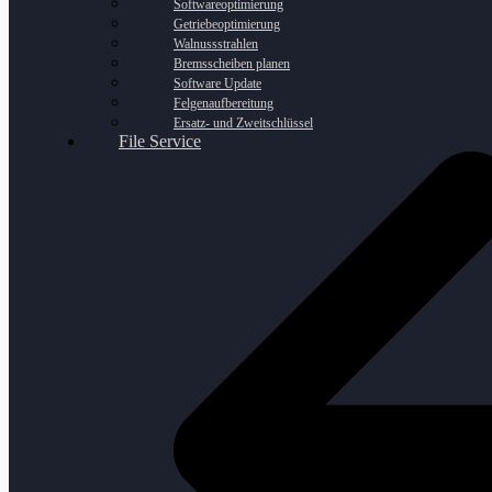
Softwareoptimierung
Getriebeoptimierung
Walnussstrahlen
Bremsscheiben planen
Software Update
Felgenaufbereitung
Ersatz- und Zweitschlüssel
File Service