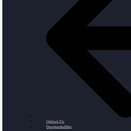
Oildruck FIx
Dieselpartikelfilter