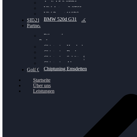
Audi A5 3.0TDI
VW Arteon 2.0TSI
VW Passat 110PS
BMW 520d G31
SID212 / 212EVO UNLOCK
Partner
Bilgenroth
Performance
Chiptuning Herzlacke
Chiptuning Duelmen
Chiptuning Schüttorf
Chiptuning Ahaus
Chiptuning Emsdetten
Golf Gewinnspiel
Startseite
Über uns
Leistungen