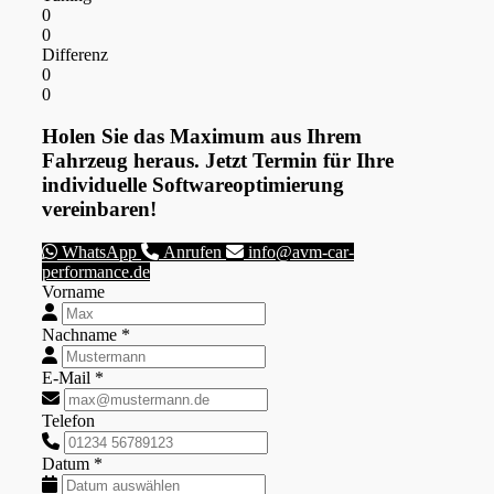
0
0
Differenz
0
0
Holen Sie das Maximum aus Ihrem
Fahrzeug heraus. Jetzt Termin für Ihre
individuelle Softwareoptimierung
vereinbaren!
WhatsApp
Anrufen
info@avm-car-
performance.de
Vorname
Nachname *
E-Mail *
Telefon
Datum *