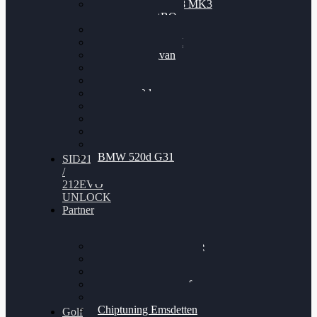
Nissan GT-R35 3.8 MK3
V6 TWINTURBO
BMW 525d
VW Passat 2.0TDI
VW T6 Multivan
BMW 318d
BMW 320d
BMW 120d
Audi S6
Audi A5 3.0TDI
VW Arteon 2.0TSI
VW Passat 110PS
BMW 520d G31
SID212
/
212EVO
UNLOCK
Partner
Bilgenroth Performance
Chiptuning Herzlacke
Chiptuning Duelmen
Chiptuning Schüttorf
Chiptuning Ahaus
Chiptuning Emsdetten
Golf