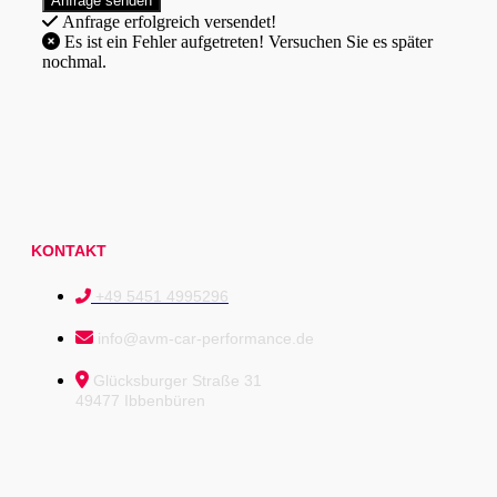
Anfrage erfolgreich versendet!
Es ist ein Fehler aufgetreten! Versuchen Sie es später
nochmal.
KONTAKT
+49 5451 4995296
info@avm-car-performance.de
Glücksburger Straße 31
49477 Ibbenbüren