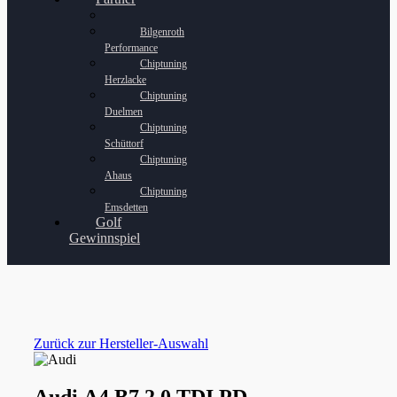
Bilgenroth
Performance
Chiptuning
Herzlacke
Chiptuning
Duelmen
Chiptuning
Schüttorf
Chiptuning
Ahaus
Chiptuning
Emsdetten
Golf
Gewinnspiel
Zurück zur Hersteller-Auswahl
Audi A4 B7 2.0 TDI PD