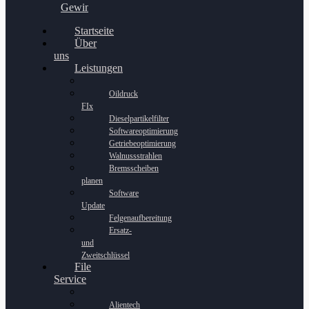
Gewinnspiel
Startseite
Über
uns
Leistungen
Oildruck
FIx
Dieselpartikelfilter
Softwareoptimierung
Getriebeoptimierung
Walnussstrahlen
Bremsscheiben
planen
Software
Update
Felgenaufbereitung
Ersatz-
und
Zweitschlüssel
File
Service
Alientech