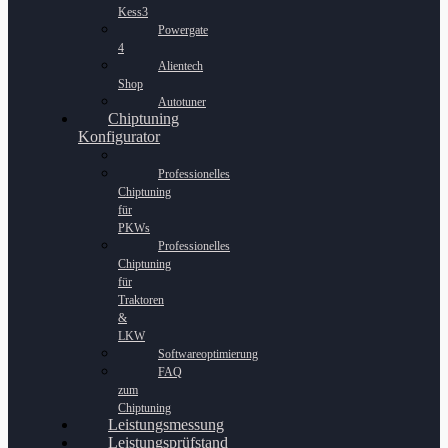
Kess3
Powergate
4
Alientech
Shop
Autotuner
Chiptuning
Konfigurator
Professionelles
Chiptuning
für
PKWs
Professionelles
Chiptuning
für
Traktoren
&
LKW
Softwareoptimierung
FAQ
zum
Chiptuning
Leistungsmessung
Leistungsprüfstand