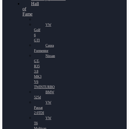
Hall
of
Fame
VW
Golf
6
GTI
Cupra
Formentor
Nissan
GT-
R35
3.8
MK3
V6
TWINTURBO
BMW
525d
VW
Passat
2.0TDI
VW
T6
Multivan