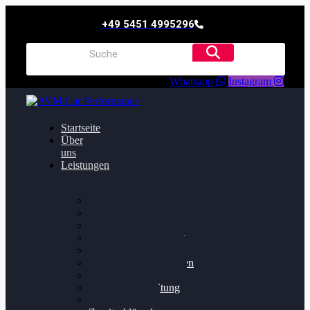
+49 5451 4995296
Whatsapp
Instagram
Startseite
Über
uns
Leistungen
Oildruck FIx
Dieselpartikelfilter
Softwareoptimierung
Getriebeoptimierung
Walnussstrahlen
Bremsscheiben planen
Software Update
Felgenaufbereitung
Ersatz- und