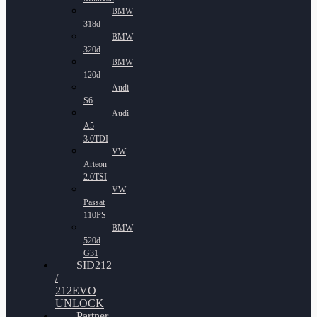
BMW
318d
BMW
320d
BMW
120d
Audi
S6
Audi
A5
3.0TDI
VW
Arteon
2.0TSI
VW
Passat
110PS
BMW
520d
G31
SID212
/
212EVO
UNLOCK
Partner