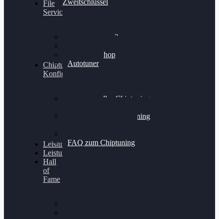
Zweitschlüssel
File
Service
Alientech Kess3
Powergate 4
Alientech Shop
Autotuner
Chiptuning
Konfigurator
Professionelles Chiptuning
für PKWs
Professionelles Chiptuning
für Traktoren & LKW
Softwareoptimierung
FAQ zum Chiptuning
Leistungsmessung
Leistungsprüfstand
Hall
of
Fame
VW Golf 6 GTI
Cupra Formentor