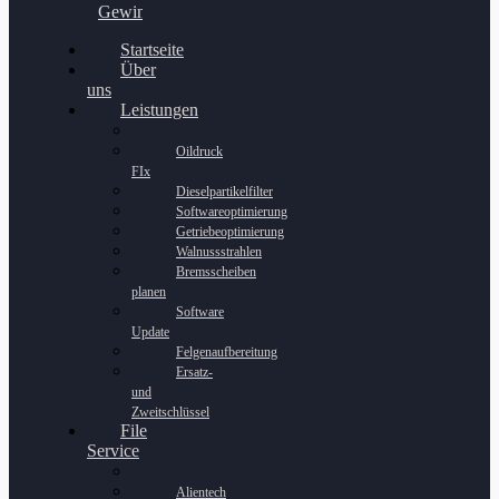
Gewinnspiel
Startseite
Über
uns
Leistungen
Oildruck
FIx
Dieselpartikelfilter
Softwareoptimierung
Getriebeoptimierung
Walnussstrahlen
Bremsscheiben
planen
Software
Update
Felgenaufbereitung
Ersatz-
und
Zweitschlüssel
File
Service
Alientech