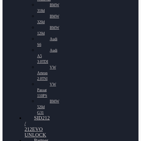
BMW
318d
BMW
320d
BMW
120d
Audi
S6
Audi
A5
3.0TDI
VW
Arteon
2.0TSI
VW
Passat
110PS
BMW
520d
G31
SID212
/
212EVO
UNLOCK
Partner