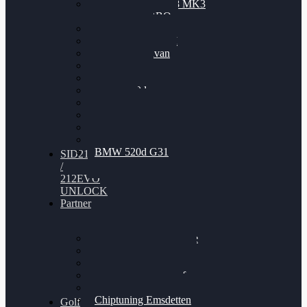
Nissan GT-R35 3.8 MK3
V6 TWINTURBO
BMW 525d
VW Passat 2.0TDI
VW T6 Multivan
BMW 318d
BMW 320d
BMW 120d
Audi S6
Audi A5 3.0TDI
VW Arteon 2.0TSI
VW Passat 110PS
BMW 520d G31
SID212
/
212EVO
UNLOCK
Partner
Bilgenroth Performance
Chiptuning Herzlacke
Chiptuning Duelmen
Chiptuning Schüttorf
Chiptuning Ahaus
Chiptuning Emsdetten
Golf