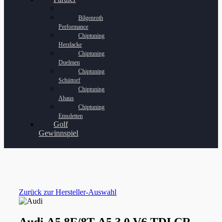
Bilgenroth
Performance
Chiptuning
Herzlacke
Chiptuning
Duelmen
Chiptuning
Schüttorf
Chiptuning
Ahaus
Chiptuning
Emsdetten
Golf
Gewinnspiel
Zurück zur Hersteller-Auswahl
Audi A5 8F/8T A5 3.0 V6 TDI CR