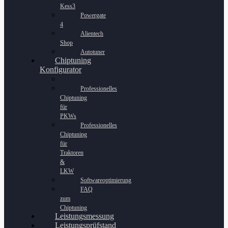
Kess3
Powergate
4
Alientech
Shop
Autotuner
Chiptuning
Konfigurator
Professionelles
Chiptuning
für
PKWs
Professionelles
Chiptuning
für
Traktoren
&
LKW
Softwareoptimierung
FAQ
zum
Chiptuning
Leistungsmessung
Leistungsprüfstand