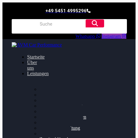
+49 5451 4995296
Whatsapp
Instagram
Startseite
Über
uns
Leistungen
Oildruck FIx
Dieselpartikelfilter
Softwareoptimierung
Getriebeoptimierung
Walnussstrahlen
Bremsscheiben planen
Software Update
Felgenaufbereitung
Ersatz- und