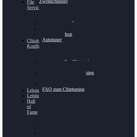
Zweitschlüssel
File
Service
Alientech Kess3
Powergate 4
Alientech Shop
Autotuner
Chiptuning
Konfigurator
Professionelles Chiptuning
für PKWs
Professionelles Chiptuning
für Traktoren & LKW
Softwareoptimierung
FAQ zum Chiptuning
Leistungsmessung
Leistungsprüfstand
Hall
of
Fame
VW Golf 6 GTI
Cupra Formentor