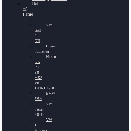
Hall
of
Fame
VW
Golf
6
GTI
Cupra
Formentor
Nissan
GT-
R35
3.8
MK3
V6
TWINTURBO
BMW
525d
VW
Passat
2.0TDI
VW
T6
Multivan