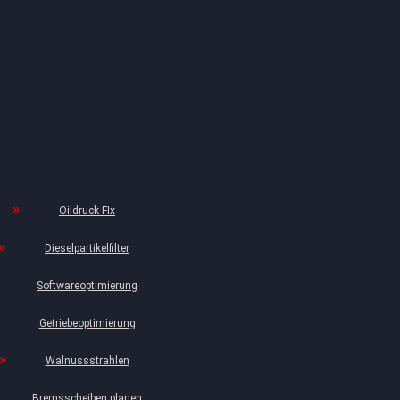
Oildruck FIx
Dieselpartikelfilter
Softwareoptimierung
Getriebeoptimierung
Walnussstrahlen
Bremsscheiben planen