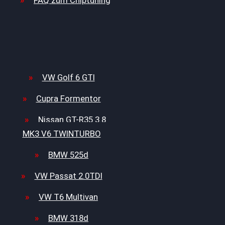
FAQ zum Chiptuning
VW Golf 6 GTI
Cupra Formentor
Nissan GT-R35 3.8
MK3 V6 TWINTURBO
BMW 525d
VW Passat 2.0TDI
VW T6 Multivan
BMW 318d