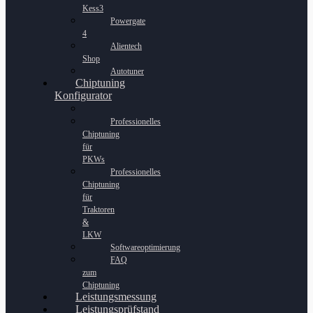
Kess3
Powergate
4
Alientech
Shop
Autotuner
Chiptuning
Konfigurator
Professionelles
Chiptuning
für
PKWs
Professionelles
Chiptuning
für
Traktoren
&
LKW
Softwareoptimierung
FAQ
zum
Chiptuning
Leistungsmessung
Leistungsprüfstand