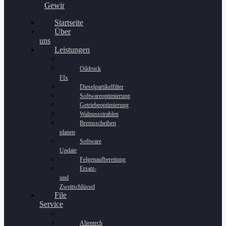
Gewinnspiel
Startseite
Über
uns
Leistungen
Oildruck
FIx
Dieselpartikelfilter
Softwareoptimierung
Getriebeoptimierung
Walnussstrahlen
Bremsscheiben
planen
Software
Update
Felgenaufbereitung
Ersatz-
und
Zweitschlüssel
File
Service
Alientech