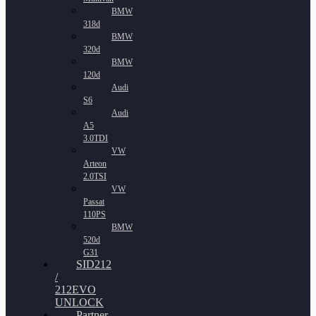
BMW
318d
BMW
320d
BMW
120d
Audi
S6
Audi
A5
3.0TDI
VW
Arteon
2.0TSI
VW
Passat
110PS
BMW
520d
G31
SID212
/
212EVO
UNLOCK
Partner