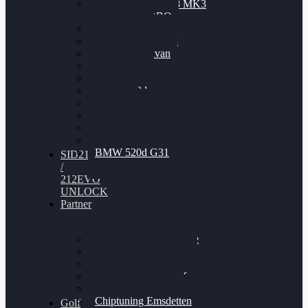
Nissan GT-R35 3.8 MK3
V6 TWINTURBO
BMW 525d
VW Passat 2.0TDI
VW T6 Multivan
BMW 318d
BMW 320d
BMW 120d
Audi S6
Audi A5 3.0TDI
VW Arteon 2.0TSI
VW Passat 110PS
BMW 520d G31
SID212
/
212EVO
UNLOCK
Partner
Bilgenroth Performance
Chiptuning Herzlacke
Chiptuning Duelmen
Chiptuning Schüttorf
Chiptuning Ahaus
Chiptuning Emsdetten
Golf