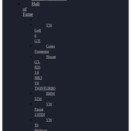
Hall
of
Fame
VW
Golf
6
GTI
Cupra
Formentor
Nissan
GT-
R35
3.8
MK3
V6
TWINTURBO
BMW
525d
VW
Passat
2.0TDI
VW
T6
Multivan