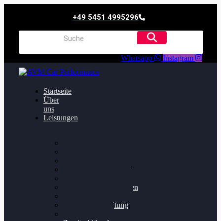
+49 5451 4995296
Whatsapp
Instagram
Startseite
Über
uns
Leistungen
Oildruck FIx
Dieselpartikelfilter
Softwareoptimierung
Getriebeoptimierung
Walnussstrahlen
Bremsscheiben planen
Software Update
Felgenaufbereitung
Ersatz- und