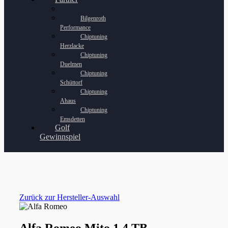
Bilgenroth
Performance
Chiptuning
Herzlacke
Chiptuning
Duelmen
Chiptuning
Schüttorf
Chiptuning
Ahaus
Chiptuning
Emsdetten
Golf
Gewinnspiel
Zurück zur Hersteller-Auswahl
Alfa Romeo Mito 1.4 TB