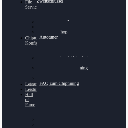
Zweitschlüssel
File
Service
Alientech Kess3
Powergate 4
Alientech Shop
Autotuner
Chiptuning
Konfigurator
Professionelles Chiptuning
für PKWs
Professionelles Chiptuning
für Traktoren & LKW
Softwareoptimierung
FAQ zum Chiptuning
Leistungsmessung
Leistungsprüfstand
Hall
of
Fame
VW Golf 6 GTI
Cupra Formentor