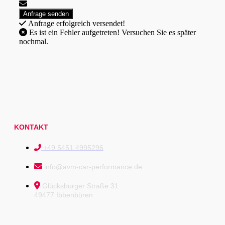
Anfrage erfolgreich versendet!
Es ist ein Fehler aufgetreten! Versuchen Sie es später
nochmal.
KONTAKT
+49 5451 4995296
info@avm-car-performance.de
Glücksburger Straße 31
49477 Ibbenbüren