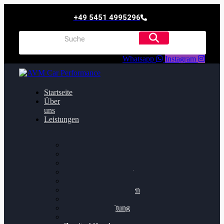
+49 5451 4995296
Whatsapp
Instagram
Startseite
Über
uns
Leistungen
Oildruck FIx
Dieselpartikelfilter
Softwareoptimierung
Getriebeoptimierung
Walnussstrahlen
Bremsscheiben planen
Software Update
Felgenaufbereitung
Ersatz- und