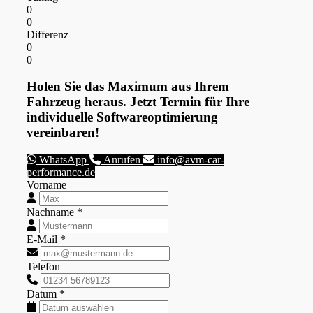
0
0
Differenz
0
0
Holen Sie das Maximum aus Ihrem
Fahrzeug heraus. Jetzt Termin für Ihre
individuelle Softwareoptimierung
vereinbaren!
WhatsApp
Anrufen
info@avm-car-
performance.de
Vorname
Nachname *
E-Mail *
Telefon
Datum *