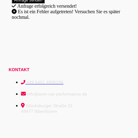
Anfrage erfolgreich versendet!
Es ist ein Fehler aufgetreten! Versuchen Sie es später
nochmal.
KONTAKT
+49 5451 4995296
info@avm-car-performance.de
Glücksburger Straße 31
49477 Ibbenbüren