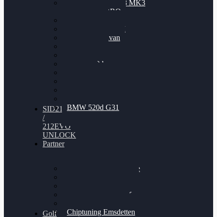
Nissan GT-R35 3.8 MK3
V6 TWINTURBO
BMW 525d
VW Passat 2.0TDI
VW T6 Multivan
BMW 318d
BMW 320d
BMW 120d
Audi S6
Audi A5 3.0TDI
VW Arteon 2.0TSI
VW Passat 110PS
BMW 520d G31
SID212
/
212EVO
UNLOCK
Partner
Bilgenroth Performance
Chiptuning Herzlacke
Chiptuning Duelmen
Chiptuning Schüttorf
Chiptuning Ahaus
Chiptuning Emsdetten
Golf