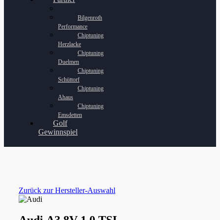
Bilgenroth
Performance
Chiptuning
Herzlacke
Chiptuning
Duelmen
Chiptuning
Schüttorf
Chiptuning
Ahaus
Chiptuning
Emsdetten
Golf
Gewinnspiel
Zurück zur Hersteller-Auswahl
Audi A3 8V 1.0 TSI