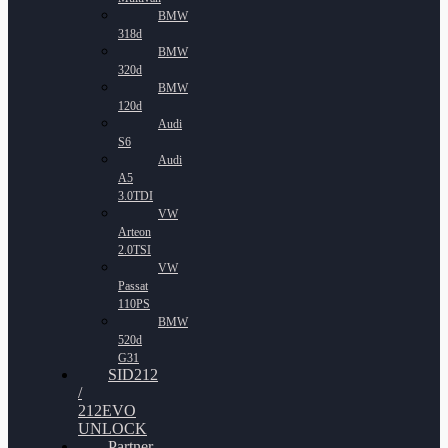
BMW
318d
BMW
320d
BMW
120d
Audi
S6
Audi
A5
3.0TDI
VW
Arteon
2.0TSI
VW
Passat
110PS
BMW
520d
G31
SID212
/
212EVO
UNLOCK
Partner