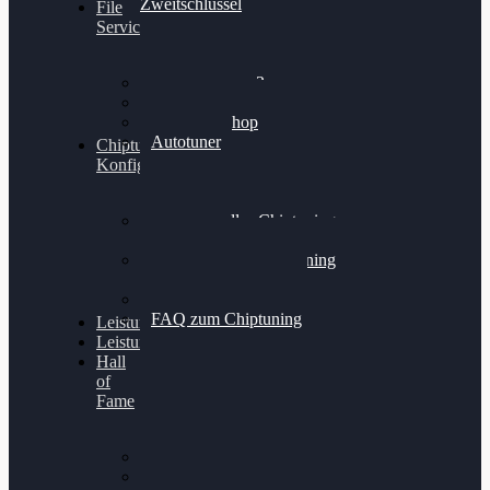
Zweitschlüssel
File
Service
Alientech Kess3
Powergate 4
Alientech Shop
Autotuner
Chiptuning
Konfigurator
Professionelles Chiptuning
für PKWs
Professionelles Chiptuning
für Traktoren & LKW
Softwareoptimierung
FAQ zum Chiptuning
Leistungsmessung
Leistungsprüfstand
Hall
of
Fame
VW Golf 6 GTI
Cupra Formentor