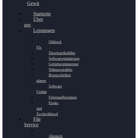
Gewinnspiel
Startseite
Über
uns
Leistungen
Oildruck
FIx
Dieselpartikelfilter
Softwareoptimierung
Getriebeoptimierung
Walnussstrahlen
Bremsscheiben
planen
Software
Update
Felgenaufbereitung
Ersatz-
und
Zweitschlüssel
File
Service
Alientech