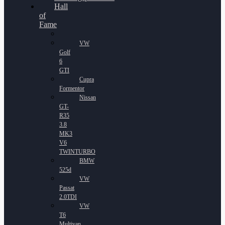
Hall
of
Fame
VW
Golf
6
GTI
Cupra
Formentor
Nissan
GT-
R35
3.8
MK3
V6
TWINTURBO
BMW
525d
VW
Passat
2.0TDI
VW
T6
Multivan