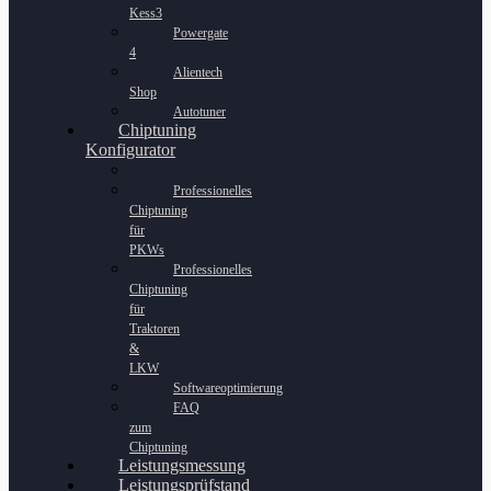
Kess3
Powergate
4
Alientech
Shop
Autotuner
Chiptuning
Konfigurator
Professionelles
Chiptuning
für
PKWs
Professionelles
Chiptuning
für
Traktoren
&
LKW
Softwareoptimierung
FAQ
zum
Chiptuning
Leistungsmessung
Leistungsprüfstand