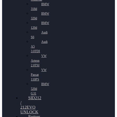
BMW
318d
BMW
320d
BMW
120d
Audi
S6
Audi
A5
3.0TDI
VW
Arteon
2.0TSI
VW
Passat
110PS
BMW
520d
G31
SID212
/
212EVO
UNLOCK
Partner