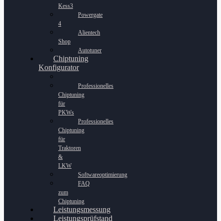
Kess3
Powergate
4
Alientech
Shop
Autotuner
Chiptuning
Konfigurator
Professionelles
Chiptuning
für
PKWs
Professionelles
Chiptuning
für
Traktoren
&
LKW
Softwareoptimierung
FAQ
zum
Chiptuning
Leistungsmessung
Leistungsprüfstand