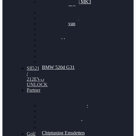
Nissan GT-R35 3.8 MK3
V6 TWINTURBO
BMW 525d
VW Passat 2.0TDI
VW T6 Multivan
BMW 318d
BMW 320d
BMW 120d
Audi S6
Audi A5 3.0TDI
VW Arteon 2.0TSI
VW Passat 110PS
BMW 520d G31
SID212
/
212EVO
UNLOCK
Partner
Bilgenroth Performance
Chiptuning Herzlacke
Chiptuning Duelmen
Chiptuning Schüttorf
Chiptuning Ahaus
Chiptuning Emsdetten
Golf