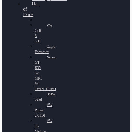
Hall
of
Fame
VW
Golf
6
GTI
Cupra
Formentor
Nissan
GT-
R35
3.8
MK3
V6
TWINTURBO
BMW
525d
VW
Passat
2.0TDI
VW
T6
Multivan