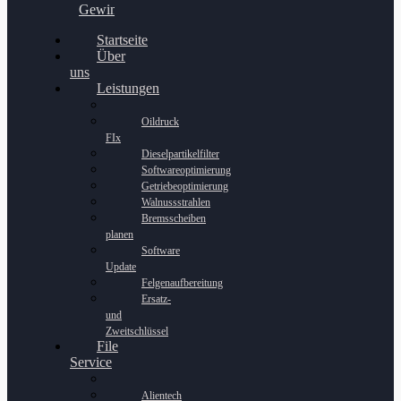
Gewinnspiel
Startseite
Über
uns
Leistungen
Oildruck
FIx
Dieselpartikelfilter
Softwareoptimierung
Getriebeoptimierung
Walnussstrahlen
Bremsscheiben
planen
Software
Update
Felgenaufbereitung
Ersatz-
und
Zweitschlüssel
File
Service
Alientech