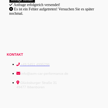
Anfrage erfolgreich versendet!
Es ist ein Fehler aufgetreten! Versuchen Sie es später
nochmal.
KONTAKT
+49 5451 4995296
info@avm-car-performance.de
Glücksburger Straße 31
49477 Ibbenbüren