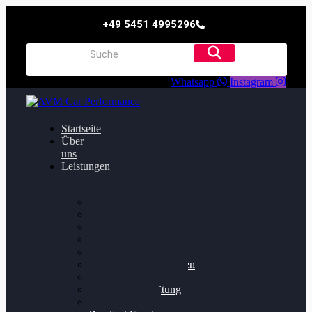
+49 5451 4995296
Whatsapp
Instagram
Startseite
Über
uns
Leistungen
Oildruck FIx
Dieselpartikelfilter
Softwareoptimierung
Getriebeoptimierung
Walnussstrahlen
Bremsscheiben planen
Software Update
Felgenaufbereitung
Ersatz- und