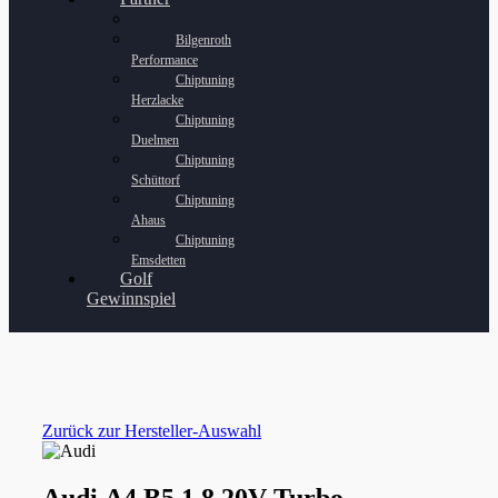
Bilgenroth
Performance
Chiptuning
Herzlacke
Chiptuning
Duelmen
Chiptuning
Schüttorf
Chiptuning
Ahaus
Chiptuning
Emsdetten
Golf
Gewinnspiel
Zurück zur Hersteller-Auswahl
Audi A4 B5 1.8 20V Turbo