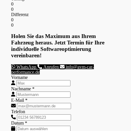
0
0
Differenz
0
0
Holen Sie das Maximum aus Ihrem
Fahrzeug heraus. Jetzt Termin für Ihre
individuelle Softwareoptimierung
vereinbaren!
WhatsApp
Anrufen
info@avm-car-
performance.de
Vorname
Nachname *
E-Mail *
Telefon
Datum *