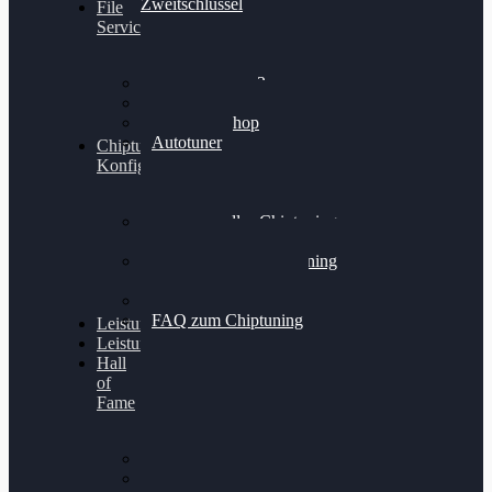
Zweitschlüssel
File
Service
Alientech Kess3
Powergate 4
Alientech Shop
Autotuner
Chiptuning
Konfigurator
Professionelles Chiptuning
für PKWs
Professionelles Chiptuning
für Traktoren & LKW
Softwareoptimierung
FAQ zum Chiptuning
Leistungsmessung
Leistungsprüfstand
Hall
of
Fame
VW Golf 6 GTI
Cupra Formentor