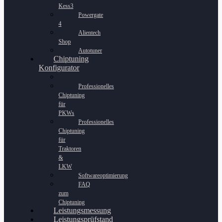
Kess3
Powergate
4
Alientech
Shop
Autotuner
Chiptuning
Konfigurator
Professionelles
Chiptuning
für
PKWs
Professionelles
Chiptuning
für
Traktoren
&
LKW
Softwareoptimierung
FAQ
zum
Chiptuning
Leistungsmessung
Leistungsprüfstand