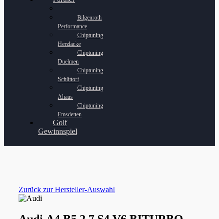
Bilgenroth
Performance
Chiptuning
Herzlacke
Chiptuning
Duelmen
Chiptuning
Schüttorf
Chiptuning
Ahaus
Chiptuning
Emsdetten
Golf
Gewinnspiel
Zurück zur Hersteller-Auswahl
Audi A4 B5 2.7 S4 V6 BITURBO