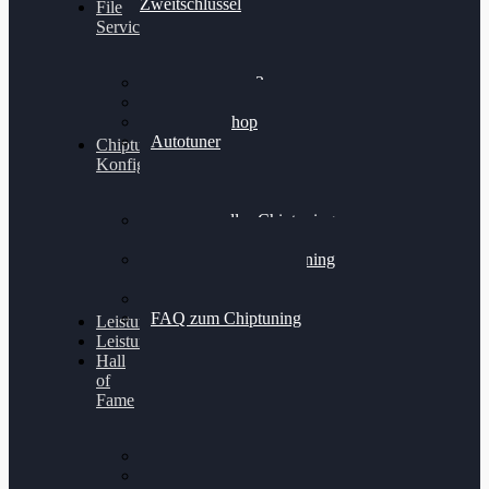
Zweitschlüssel
File
Service
Alientech Kess3
Powergate 4
Alientech Shop
Autotuner
Chiptuning
Konfigurator
Professionelles Chiptuning
für PKWs
Professionelles Chiptuning
für Traktoren & LKW
Softwareoptimierung
FAQ zum Chiptuning
Leistungsmessung
Leistungsprüfstand
Hall
of
Fame
VW Golf 6 GTI
Cupra Formentor