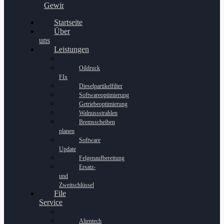
Gewinnspiel
Startseite
Über
uns
Leistungen
Oildruck
FIx
Dieselpartikelfilter
Softwareoptimierung
Getriebeoptimierung
Walnussstrahlen
Bremsscheiben
planen
Software
Update
Felgenaufbereitung
Ersatz-
und
Zweitschlüssel
File
Service
Alientech