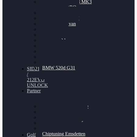
Nissan GT-R35 3.8 MK3
V6 TWINTURBO
BMW 525d
VW Passat 2.0TDI
VW T6 Multivan
BMW 318d
BMW 320d
BMW 120d
Audi S6
Audi A5 3.0TDI
VW Arteon 2.0TSI
VW Passat 110PS
BMW 520d G31
SID212
/
212EVO
UNLOCK
Partner
Bilgenroth Performance
Chiptuning Herzlacke
Chiptuning Duelmen
Chiptuning Schüttorf
Chiptuning Ahaus
Chiptuning Emsdetten
Golf