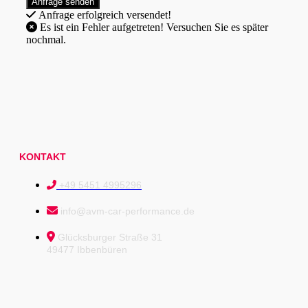
Anfrage erfolgreich versendet!
Es ist ein Fehler aufgetreten! Versuchen Sie es später
nochmal.
KONTAKT
+49 5451 4995296
info@avm-car-performance.de
Glücksburger Straße 31
49477 Ibbenbüren