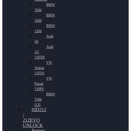
BMW
318d
BMW
320d
BMW
120d
Audi
S6
Audi
A5
3.0TDI
VW
Arteon
2.0TSI
VW
Passat
110PS
BMW
520d
G31
SID212
/
212EVO
UNLOCK
Partner