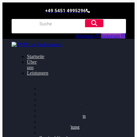
+49 5451 4995296
Whatsapp
Instagram
Startseite
Über
uns
Leistungen
Oildruck FIx
Dieselpartikelfilter
Softwareoptimierung
Getriebeoptimierung
Walnussstrahlen
Bremsscheiben planen
Software Update
Felgenaufbereitung
Ersatz- und