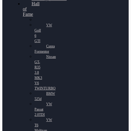
Hall
of
Fame
VW
Golf
6
GTI
Cupra
Formentor
Nissan
GT-
R35
3.8
MK3
V6
TWINTURBO
BMW
525d
VW
Passat
2.0TDI
VW
T6
Multivan