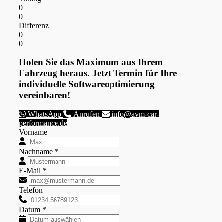
0
0
Differenz
0
0
Holen Sie das Maximum aus Ihrem
Fahrzeug heraus. Jetzt Termin für Ihre
individuelle Softwareoptimierung
vereinbaren!
WhatsApp
Anrufen
info@avm-car-
performance.de
Vorname
Nachname *
E-Mail *
Telefon
Datum *