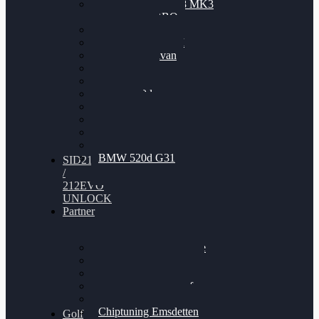
Nissan GT-R35 3.8 MK3
V6 TWINTURBO
BMW 525d
VW Passat 2.0TDI
VW T6 Multivan
BMW 318d
BMW 320d
BMW 120d
Audi S6
Audi A5 3.0TDI
VW Arteon 2.0TSI
VW Passat 110PS
BMW 520d G31
SID212
/
212EVO
UNLOCK
Partner
Bilgenroth Performance
Chiptuning Herzlacke
Chiptuning Duelmen
Chiptuning Schüttorf
Chiptuning Ahaus
Chiptuning Emsdetten
Golf