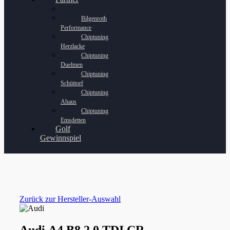
Bilgenroth
Performance
Chiptuning
Herzlacke
Chiptuning
Duelmen
Chiptuning
Schüttorf
Chiptuning
Ahaus
Chiptuning
Emsdetten
Golf
Gewinnspiel
Zurück zur Hersteller-Auswahl
Audi A4 B8 2.0 TDI CR