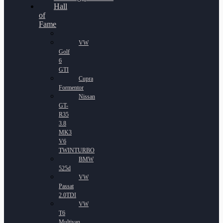
Hall
of
Fame
VW
Golf
6
GTI
Cupra
Formentor
Nissan
GT-
R35
3.8
MK3
V6
TWINTURBO
BMW
525d
VW
Passat
2.0TDI
VW
T6
Multivan