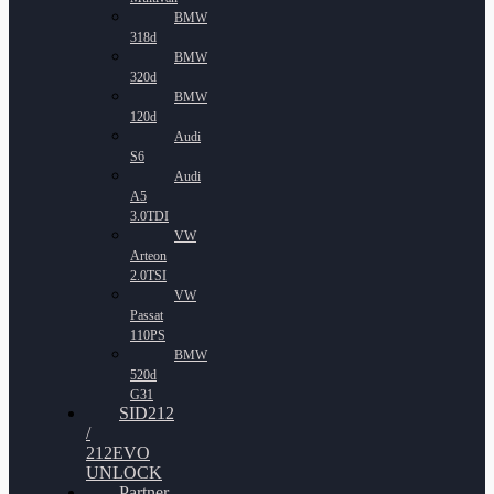
BMW
318d
BMW
320d
BMW
120d
Audi
S6
Audi
A5
3.0TDI
VW
Arteon
2.0TSI
VW
Passat
110PS
BMW
520d
G31
SID212
/
212EVO
UNLOCK
Partner