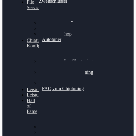
Zweitschlüssel
File
Service
Alientech Kess3
Powergate 4
Alientech Shop
Autotuner
Chiptuning
Konfigurator
Professionelles Chiptuning
für PKWs
Professionelles Chiptuning
für Traktoren & LKW
Softwareoptimierung
FAQ zum Chiptuning
Leistungsmessung
Leistungsprüfstand
Hall
of
Fame
VW Golf 6 GTI
Cupra Formentor