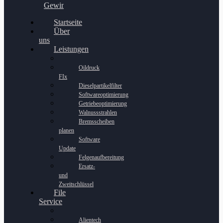
Gewinnspiel
Startseite
Über
uns
Leistungen
Oildruck
FIx
Dieselpartikelfilter
Softwareoptimierung
Getriebeoptimierung
Walnussstrahlen
Bremsscheiben
planen
Software
Update
Felgenaufbereitung
Ersatz-
und
Zweitschlüssel
File
Service
Alientech