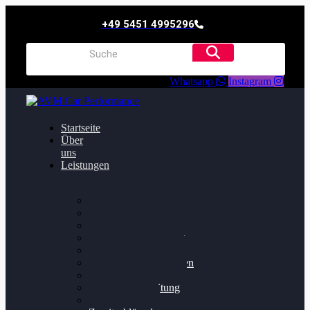
+49 5451 4995296
Whatsapp
Instagram
Startseite
Über
uns
Leistungen
Oildruck FIx
Dieselpartikelfilter
Softwareoptimierung
Getriebeoptimierung
Walnussstrahlen
Bremsscheiben planen
Software Update
Felgenaufbereitung
Ersatz- und