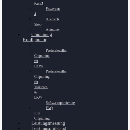
Kess3
Powergate
4
Alientech
Shop
Autotuner
Chiptuning
Konfigurator
Professionelles
Chiptuning
für
PKWs
Professionelles
Chiptuning
für
Traktoren
&
LKW
Softwareoptimierung
FAQ
zum
Chiptuning
Leistungsmessung
Leistungsprüfstand