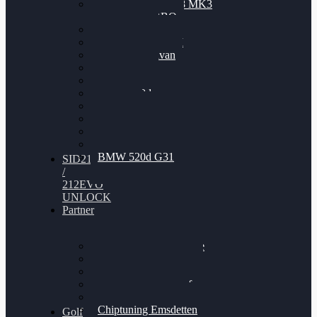
Nissan GT-R35 3.8 MK3
V6 TWINTURBO
BMW 525d
VW Passat 2.0TDI
VW T6 Multivan
BMW 318d
BMW 320d
BMW 120d
Audi S6
Audi A5 3.0TDI
VW Arteon 2.0TSI
VW Passat 110PS
BMW 520d G31
SID212
/
212EVO
UNLOCK
Partner
Bilgenroth Performance
Chiptuning Herzlacke
Chiptuning Duelmen
Chiptuning Schüttorf
Chiptuning Ahaus
Chiptuning Emsdetten
Golf