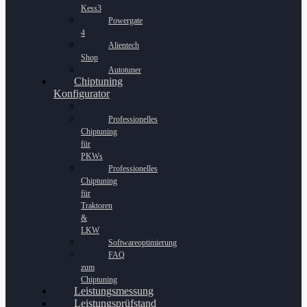
Kess3
Powergate
4
Alientech
Shop
Autotuner
Chiptuning
Konfigurator
Professionelles
Chiptuning
für
PKWs
Professionelles
Chiptuning
für
Traktoren
&
LKW
Softwareoptimierung
FAQ
zum
Chiptuning
Leistungsmessung
Leistungsprüfstand