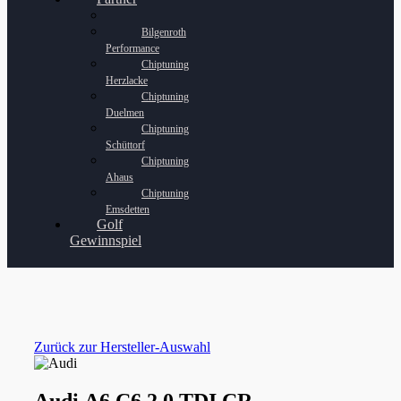
Bilgenroth
Performance
Chiptuning
Herzlacke
Chiptuning
Duelmen
Chiptuning
Schüttorf
Chiptuning
Ahaus
Chiptuning
Emsdetten
Golf
Gewinnspiel
Zurück zur Hersteller-Auswahl
Audi A6 C6 2.0 TDI CR