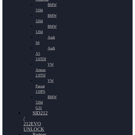
BMW
318d
BMW
320d
BMW
120d
Audi
S6
Audi
A5
3.0TDI
VW
Arteon
2.0TSI
VW
Passat
110PS
BMW
520d
G31
SID212
/
212EVO
UNLOCK
Partner