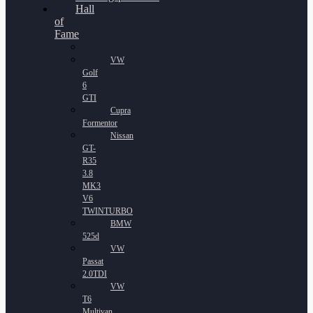
Hall
of
Fame
VW
Golf
6
GTI
Cupra
Formentor
Nissan
GT-
R35
3.8
MK3
V6
TWINTURBO
BMW
525d
VW
Passat
2.0TDI
VW
T6
Multivan