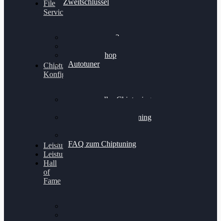
Zweitschlüssel
File
Service
Alientech Kess3
Powergate 4
Alientech Shop
Autotuner
Chiptuning
Konfigurator
Professionelles Chiptuning
für PKWs
Professionelles Chiptuning
für Traktoren & LKW
Softwareoptimierung
FAQ zum Chiptuning
Leistungsmessung
Leistungsprüfstand
Hall
of
Fame
VW Golf 6 GTI
Cupra Formentor