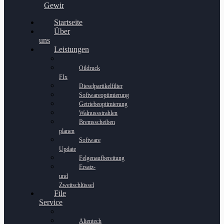
Gewinnspiel
Startseite
Über
uns
Leistungen
Oildruck
FIx
Dieselpartikelfilter
Softwareoptimierung
Getriebeoptimierung
Walnussstrahlen
Bremsscheiben
planen
Software
Update
Felgenaufbereitung
Ersatz-
und
Zweitschlüssel
File
Service
Alientech