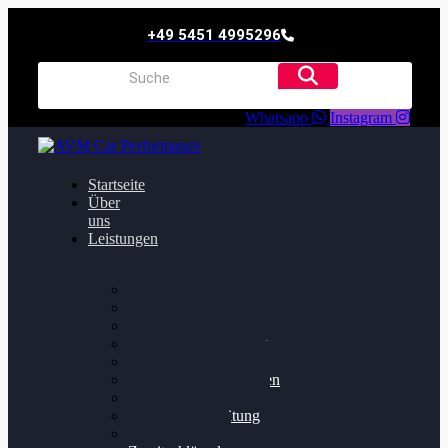
+49 5451 4995296
Whatsapp
Instagram
Startseite
Über
uns
Leistungen
Oildruck FIx
Dieselpartikelfilter
Softwareoptimierung
Getriebeoptimierung
Walnussstrahlen
Bremsscheiben planen
Software Update
Felgenaufbereitung
Ersatz- und