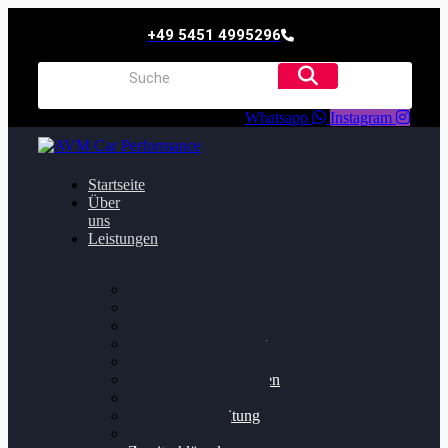
+49 5451 4995296
Whatsapp
Instagram
Startseite
Über
uns
Leistungen
Oildruck FIx
Dieselpartikelfilter
Softwareoptimierung
Getriebeoptimierung
Walnussstrahlen
Bremsscheiben planen
Software Update
Felgenaufbereitung
Ersatz- und