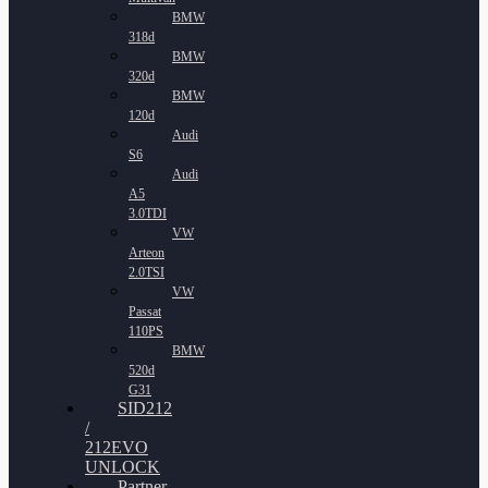
BMW
318d
BMW
320d
BMW
120d
Audi
S6
Audi
A5
3.0TDI
VW
Arteon
2.0TSI
VW
Passat
110PS
BMW
520d
G31
SID212
/
212EVO
UNLOCK
Partner