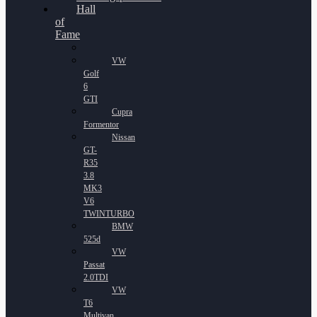
Hall
of
Fame
VW
Golf
6
GTI
Cupra
Formentor
Nissan
GT-
R35
3.8
MK3
V6
TWINTURBO
BMW
525d
VW
Passat
2.0TDI
VW
T6
Multivan