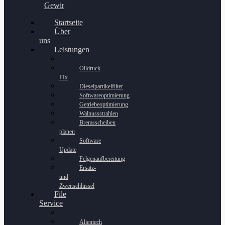
Gewinnspiel
Startseite
Über
uns
Leistungen
Oildruck
FIx
Dieselpartikelfilter
Softwareoptimierung
Getriebeoptimierung
Walnussstrahlen
Bremsscheiben
planen
Software
Update
Felgenaufbereitung
Ersatz-
und
Zweitschlüssel
File
Service
Alientech