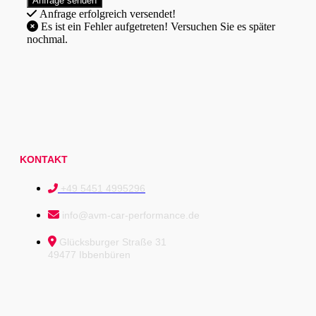
Anfrage erfolgreich versendet!
Es ist ein Fehler aufgetreten! Versuchen Sie es später
nochmal.
KONTAKT
+49 5451 4995296
info@avm-car-performance.de
Glücksburger Straße 31
49477 Ibbenbüren