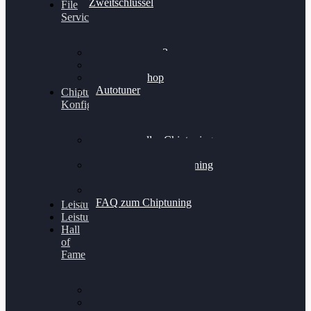
Zweitschlüssel
File
Service
Alientech Kess3
Powergate 4
Alientech Shop
Autotuner
Chiptuning
Konfigurator
Professionelles Chiptuning
für PKWs
Professionelles Chiptuning
für Traktoren & LKW
Softwareoptimierung
FAQ zum Chiptuning
Leistungsmessung
Leistungsprüfstand
Hall
of
Fame
VW Golf 6 GTI
Cupra Formentor