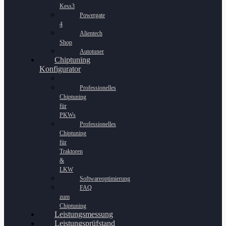
Kess3
Powergate
4
Alientech
Shop
Autotuner
Chiptuning
Konfigurator
Professionelles
Chiptuning
für
PKWs
Professionelles
Chiptuning
für
Traktoren
&
LKW
Softwareoptimierung
FAQ
zum
Chiptuning
Leistungsmessung
Leistungsprüfstand