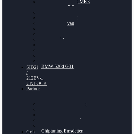
Nissan GT-R35 3.8 MK3
V6 TWINTURBO
BMW 525d
VW Passat 2.0TDI
VW T6 Multivan
BMW 318d
BMW 320d
BMW 120d
Audi S6
Audi A5 3.0TDI
VW Arteon 2.0TSI
VW Passat 110PS
BMW 520d G31
SID212
/
212EVO
UNLOCK
Partner
Bilgenroth Performance
Chiptuning Herzlacke
Chiptuning Duelmen
Chiptuning Schüttorf
Chiptuning Ahaus
Chiptuning Emsdetten
Golf