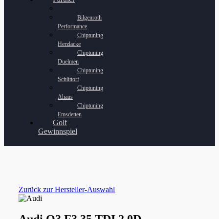
Bilgenroth
Performance
Chiptuning
Herzlacke
Chiptuning
Duelmen
Chiptuning
Schüttorf
Chiptuning
Ahaus
Chiptuning
Emsdetten
Golf
Gewinnspiel
Zurück zur Hersteller-Auswahl
Audi Q3 F3 35 TDI 2.0D