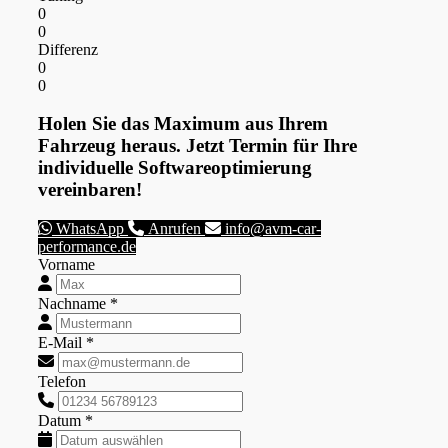
0
0
Differenz
0
0
Holen Sie das Maximum aus Ihrem
Fahrzeug heraus. Jetzt Termin für Ihre
individuelle Softwareoptimierung
vereinbaren!
WhatsApp
Anrufen
info@avm-car-
performance.de
Vorname
Nachname *
E-Mail *
Telefon
Datum *