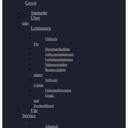
Gewinnspiel
Startseite
Über
uns
Leistungen
Oildruck
FIx
Dieselpartikelfilter
Softwareoptimierung
Getriebeoptimierung
Walnussstrahlen
Bremsscheiben
planen
Software
Update
Felgenaufbereitung
Ersatz-
und
Zweitschlüssel
File
Service
Alientech