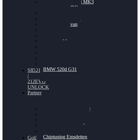
Nissan GT-R35 3.8 MK3
V6 TWINTURBO
BMW 525d
VW Passat 2.0TDI
VW T6 Multivan
BMW 318d
BMW 320d
BMW 120d
Audi S6
Audi A5 3.0TDI
VW Arteon 2.0TSI
VW Passat 110PS
BMW 520d G31
SID212
/
212EVO
UNLOCK
Partner
Bilgenroth Performance
Chiptuning Herzlacke
Chiptuning Duelmen
Chiptuning Schüttorf
Chiptuning Ahaus
Chiptuning Emsdetten
Golf