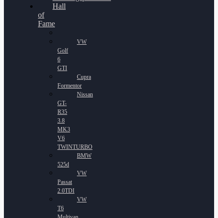
Hall
of
Fame
VW
Golf
6
GTI
Cupra
Formentor
Nissan
GT-
R35
3.8
MK3
V6
TWINTURBO
BMW
525d
VW
Passat
2.0TDI
VW
T6
Multivan