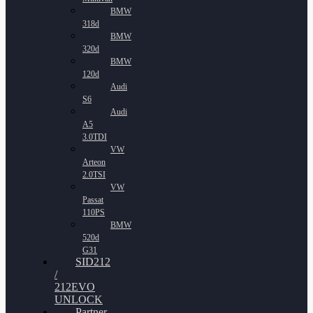
BMW
318d
BMW
320d
BMW
120d
Audi
S6
Audi
A5
3.0TDI
VW
Arteon
2.0TSI
VW
Passat
110PS
BMW
520d
G31
SID212
/
212EVO
UNLOCK
Partner