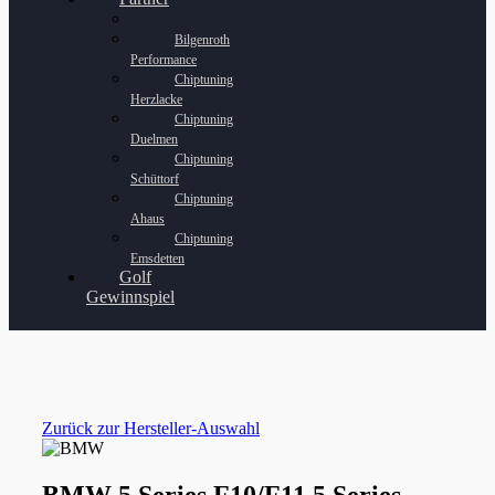
Bilgenroth
Performance
Chiptuning
Herzlacke
Chiptuning
Duelmen
Chiptuning
Schüttorf
Chiptuning
Ahaus
Chiptuning
Emsdetten
Golf
Gewinnspiel
Zurück zur Hersteller-Auswahl
BMW 5 Series F10/F11 5 Series