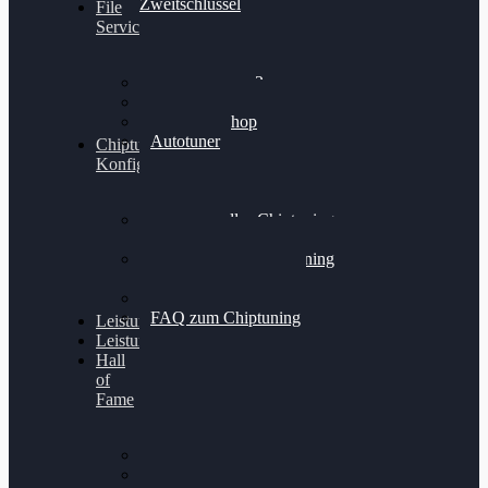
Zweitschlüssel
File
Service
Alientech Kess3
Powergate 4
Alientech Shop
Autotuner
Chiptuning
Konfigurator
Professionelles Chiptuning
für PKWs
Professionelles Chiptuning
für Traktoren & LKW
Softwareoptimierung
FAQ zum Chiptuning
Leistungsmessung
Leistungsprüfstand
Hall
of
Fame
VW Golf 6 GTI
Cupra Formentor