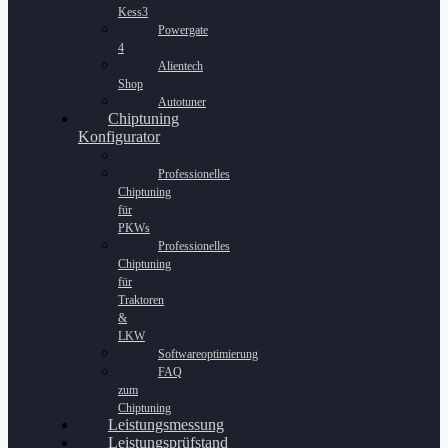
Kess3
Powergate
4
Alientech
Shop
Autotuner
Chiptuning
Konfigurator
Professionelles
Chiptuning
für
PKWs
Professionelles
Chiptuning
für
Traktoren
&
LKW
Softwareoptimierung
FAQ
zum
Chiptuning
Leistungsmessung
Leistungsprüfstand