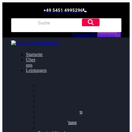
+49 5451 4995296
Whatsapp
Instagram
Startseite
Über
uns
Leistungen
Oildruck FIx
Dieselpartikelfilter
Softwareoptimierung
Getriebeoptimierung
Walnussstrahlen
Bremsscheiben planen
Software Update
Felgenaufbereitung
Ersatz- und