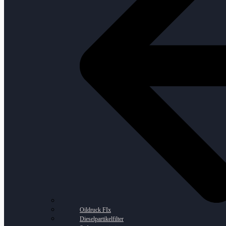
Oildruck FIx
Dieselpartikelfilter