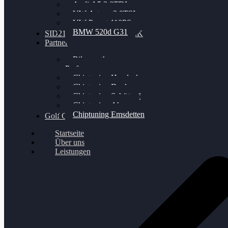
Audi A5 3.0TDI
VW Arteon 2.0TSI
VW Passat 110PS
BMW 520d G31
SID212 / 212EVO UNLOCK
Partner
Bilgenroth
Performance
Chiptuning Herzlacke
Chiptuning Duelmen
Chiptuning Schüttorf
Chiptuning Ahaus
Chiptuning Emsdetten
Golf Gewinnspiel
Startseite
Über uns
Leistungen