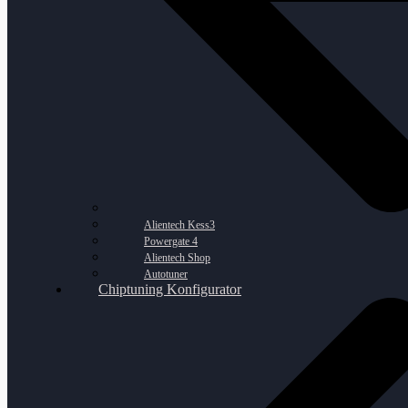
Alientech Kess3
Powergate 4
Alientech Shop
Autotuner
Chiptuning Konfigurator