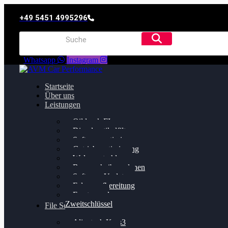
+49 5451 4995296
Whatsapp
Instagram
Startseite
Über uns
Leistungen
Oildruck FIx
Dieselpartikelfilter
Softwareoptimierung
Getriebeoptimierung
Walnussstrahlen
Bremsscheiben planen
Software Update
Felgenaufbereitung
Ersatz- und
Zweitschlüssel
File Service
Alientech Kess3