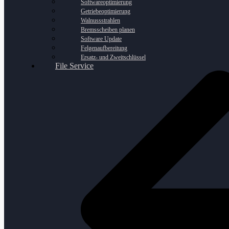
Softwareoptimierung
Getriebeoptimierung
Walnussstrahlen
Bremsscheiben planen
Software Update
Felgenaufbereitung
Ersatz- und Zweitschlüssel
File Service