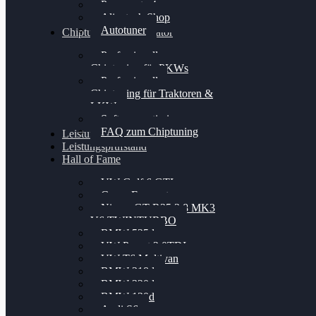
Powergate 4
Alientech Shop
Autotuner
Chiptuning Konfigurator
Professionelles
Chiptuning für PKWs
Professionelles
Chiptuning für Traktoren &
LKW
Softwareoptimierung
FAQ zum Chiptuning
Leistungsmessung
Leistungsprüfstand
Hall of Fame
VW Golf 6 GTI
Cupra Formentor
Nissan GT-R35 3.8 MK3
V6 TWINTURBO
BMW 525d
VW Passat 2.0TDI
VW T6 Multivan
BMW 318d
BMW 320d
BMW 120d
Audi S6